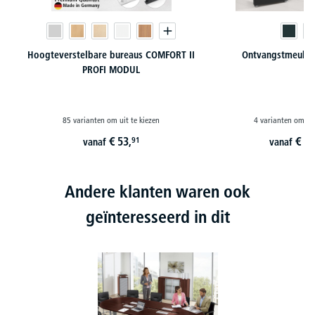
Hoogteverstelbare bureaus COMFORT II
Ontvangstmeubil
PROFI MODUL
85 varianten om uit te kiezen
4 varianten om uit
€
53,
€
26
91
vanaf
vanaf
Andere klanten waren ook
geïnteresseerd in dit