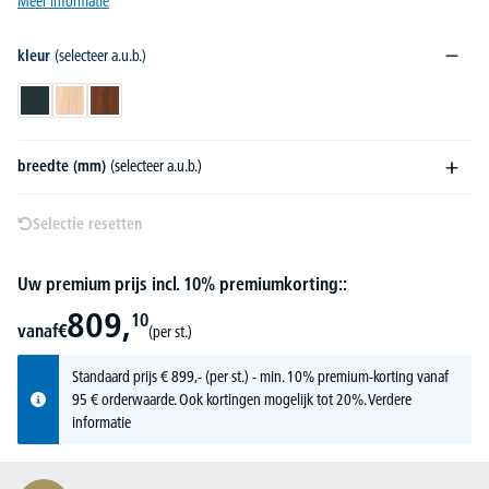
Meer informatie
kleur
(selecteer a.u.b.)
antraciet
licht eik
nootdecor donker
breedte (mm)
(selecteer a.u.b.)
Selectie resetten
Uw premium prijs incl. 10% premiumkorting::
809,
10
vanaf
€
(per st.)
Standaard prijs
€
899,-
(per st.) - min. 10% premium-korting vanaf
95 € orderwaarde. Ook kortingen mogelijk tot 20%.
Verdere
informatie