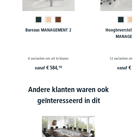
Bureaus MANAGEMENT 2
Hoogteverstelba
MANAGEME
6 varianten om uit te kiezen
12 varianten om ui
€
584,
€
53
10
vanaf
vanaf
Andere klanten waren ook
geïnteresseerd in dit