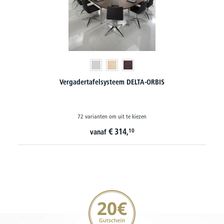
Conferentietafel OVO - extra lang tot 5500 mm
20 varianten om uit te kiezen
€
989,
10
vanaf
20€ korting verzekeren