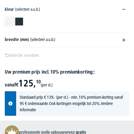
kleur
(selecteer a.u.b.)
wit
antraciet
breedte (mm)
(selecteer a.u.b.)
Selectie resetten
Uw premium prijs incl. 10% premiumkorting::
125,
10
vanaf
€
(per st.)
Standaard prijs
€
139,-
(per st.) - min. 10% premium-korting vanaf
95 € orderwaarde. Ook kortingen mogelijk tot 20%.
Verdere
informatie
professionele snelle opbouwservice
gratis