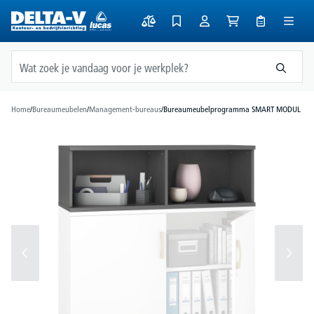
hoofdinhoud
Home
/
Bureaumeubelen
/
Management-bureaus
/
Bureaumeubelprogramma SMART MODUL
Afbeeldingengalerij overslaan