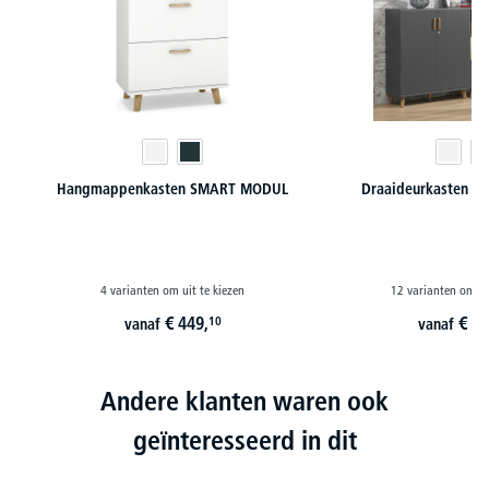
Hangmappenkasten SMART MODUL
Draaideurkasten 
4 varianten om uit te kiezen
12 varianten om ui
€
449,
€
28
10
vanaf
vanaf
Andere klanten waren ook
geïnteresseerd in dit