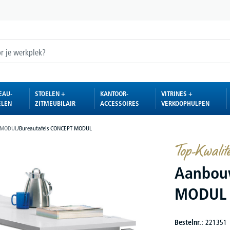
EAU-
STOELEN +
KANTOOR-
VITRINES +
ELEN
ZITMEUBILAIR
ACCESSOIRES
VERKOOPHULPEN
 MODUL
/
Bureautafels CONCEPT MODUL
Top-Kwalite
Aanbou
MODUL
Bestelnr.:
221351