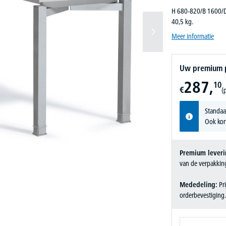
H 680-820/B 1600/D 
40,5 kg.
Meer informatie
Uw premium pr
287,
10
€
(p
Standaa
Ook kor
Premium leveri
van de verpakkin
Mededeling:
Pri
orderbevestiging