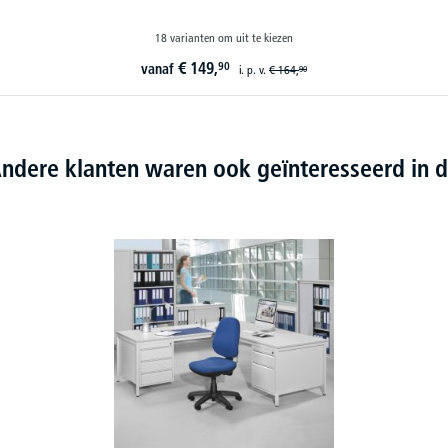
18 varianten om uit te kiezen
€
149,
90
vanaf
i. p. v.
€
164,
90
ndere klanten waren ook geïnteresseerd in d