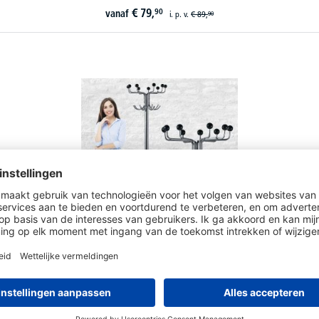
€
79,
90
vanaf
i. p. v.
€
89,
90
Garderobestaander CLASSIC