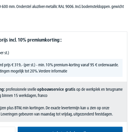
600 mm. Onderstel aluzilver-metallic RAL 9006. Incl. bodemsteldoppen. gewicht
ijs incl. 10% premiumkorting::
er st.)
rd prijs
€
319,-
(per st.) - min. 10% premium-korting vanaf 95 € orderwaarde.
tingen mogelijk tot 20%.
Verdere informatie
ng:
professionele snelle
opbouwservice gratis
op de werkplek en terugname
g binnen 15 werkdagen, franco
jzen plus BTW, min kortingen. De exacte levertermijn kan u zien op onze
. Leveringen gebeuren van maandag tot vrijdag, uitgezonderd feestdagen.