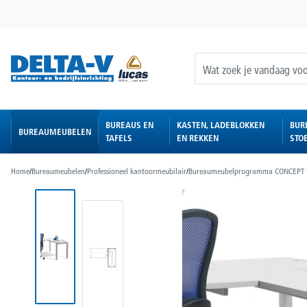
oekopdracht
Ga naar de hoofdnavigatie
BUREAUS EN
KASTEN, LADEBLOKKEN
BUR
BUREAUMEUBELEN
TAFELS
EN REKKEN
STO
Home
/
Bureaumeubelen
/
Professioneel kantoormeubilair
/
Bureaumeubelprogramma CONCEPT
Afbeeldingengalerij overslaan