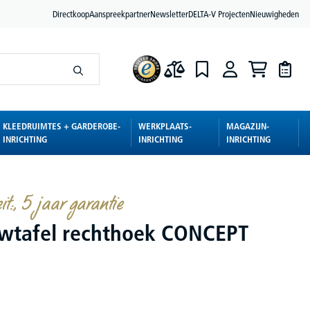
Directkoop
Aanspreekpartner
Newsletter
DELTA-V Projecten
Nieuwigheden
KLEEDRUIMTES + GARDEROBE-
WERKPLAATS-
MAGAZIJN-
INRICHTING
INRICHTING
INRICHTING
it:, 5 jaar garantie
wtafel rechthoek CONCEPT