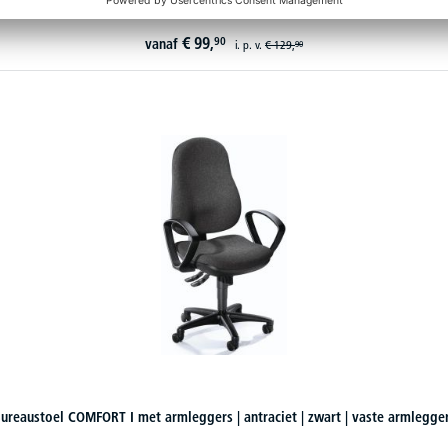
€
99,
90
vanaf
i. p. v.
€
129,
90
ureaustoel COMFORT I met armleggers | antraciet | zwart | vaste armlegge