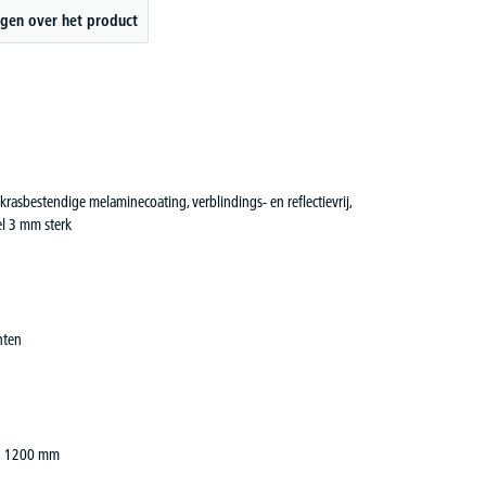
gen over het product
rasbestendige melaminecoating, verblindings- en reflectievrij,
el 3 mm sterk
nten
und 1200 mm