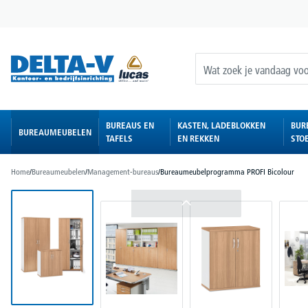
oekopdracht
Ga naar de hoofdnavigatie
BUREAUS EN
KASTEN, LADEBLOKKEN
BUR
BUREAUMEUBELEN
TAFELS
EN REKKEN
STO
Home
/
Bureaumeubelen
/
Management-bureaus
/
Bureaumeubelprogramma PROFI Bicolour
Afbeeldingengalerij overslaan