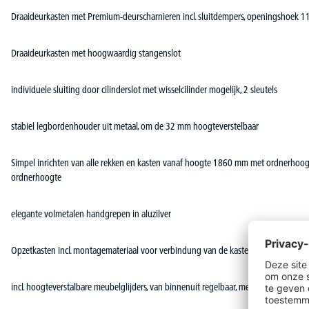
Draaideurkasten met Premium-deurscharnieren incl. sluitdempers, openingshoek 1
Draaideurkasten met hoogwaardig stangenslot
individuele sluiting door cilinderslot met wisselcilinder mogelijk, 2 sleutels
stabiel legbordenhouder uit metaal, om de 32 mm hoogteverstelbaar
Simpel inrichten van alle rekken en kasten vanaf hoogte 1860 mm met ordnerhoog
ordnerhoogte
elegante volmetalen handgrepen in aluzilver
Opzetkasten incl. montagemateriaal voor verbindung van de kasten
incl. hoogteverstalbare meubelglijders, van binnenuit regelbaar, metaalsokkel optio