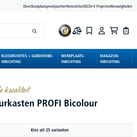
Directkoop
Aanspreekpartner
Newsletter
DELTA-V Projecten
Nieuwigheden
KLEEDRUIMTES + GARDEROBE-
WERKPLAATS-
MAGAZIJN-
INRICHTING
INRICHTING
INRICHTING
e kwaliteit
urkasten PROFI Bicolour
Kies uit 25 varianten