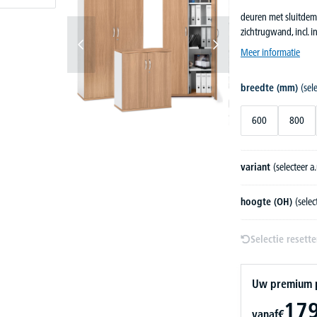
deuren met sluitdem
zichtrugwand, incl. 
Meer informatie
breedte (mm)
(sel
600
800
variant
(selecteer a.
hoogte (OH)
(selec
Selectie resett
Uw premium pr
179
vanaf
€