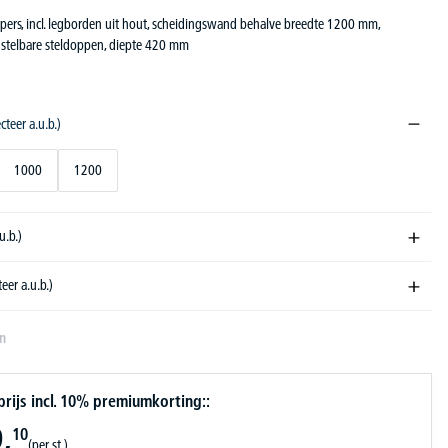
pers, incl. legborden uit hout, scheidingswand behalve breedte 1200 mm,
instelbare steldoppen, diepte 420 mm
ecteer a.u.b.)
1000
1200
u.b.)
teer a.u.b.)
en
ijs incl. 10% premiumkorting::
,
10
(per st.)