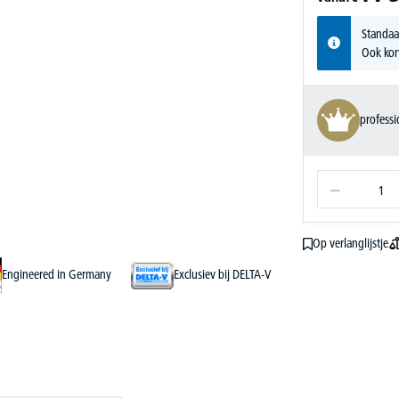
Standaa
Ook kor
profess
Op verlanglijstje
Engineered in Germany
Exclusiev bij DELTA-V