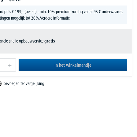
rd prijs
€
199,-
(per st.) - min. 10% premium-korting vanaf 95 € orderwaarde.
tingen mogelijk tot 20%.
Verdere informatie
ionele snelle opbouwservice
gratis
In het winkelmandje
Toevoegen ter vergelijking