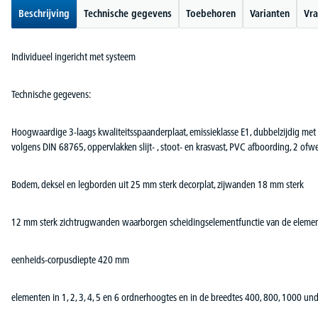
Beschrijving
Technische gegevens
Toebehoren
Varianten
Vra
Individueel ingericht met systeem
Technische gegevens:
Hoogwaardige 3-laags kwaliteitsspaanderplaat, emissieklasse E1, dubbelzijdig met k
volgens DIN 68765, oppervlakken slijt- , stoot- en krasvast, PVC afboording, 2 ofw
Bodem, deksel en legborden uit 25 mm sterk decorplat, zijwanden 18 mm sterk
12 mm sterk zichtrugwanden waarborgen scheidingselementfunctie van de eleme
eenheids-corpusdiepte 420 mm
elementen in 1, 2, 3, 4, 5 en 6 ordnerhoogtes en in de breedtes 400, 800, 1000 