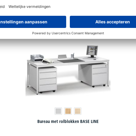
€
239,
40
vanaf
Bureau met rolblokken BASE LINE