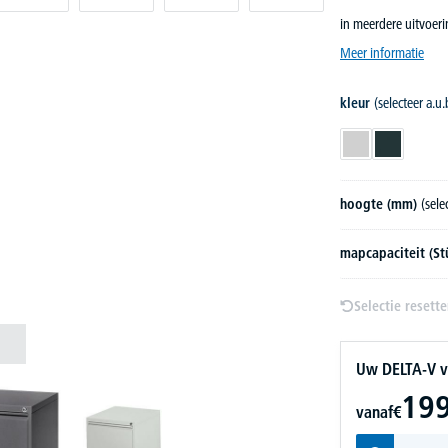
in meerdere uitvoer
Meer informatie
kleur
(selecteer a.u.
lichtgrijs
antraciet
hoogte (mm)
(sele
mapcapaciteit (St
Selectie resett
Uw DELTA-V v
199
vanaf
€