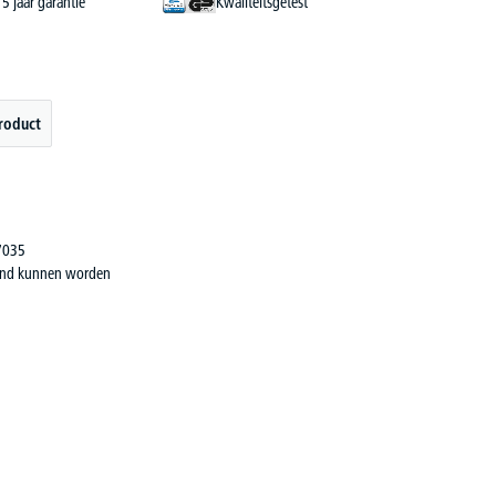
5 jaar garantie
Kwaliteitsgetest
roduct
 7035
opend kunnen worden