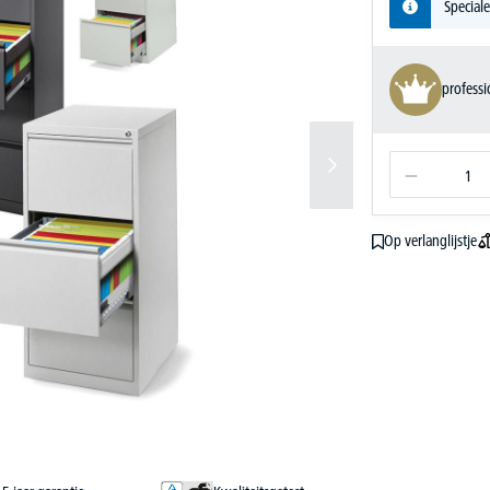
Speciale
profess
Op verlanglijstje