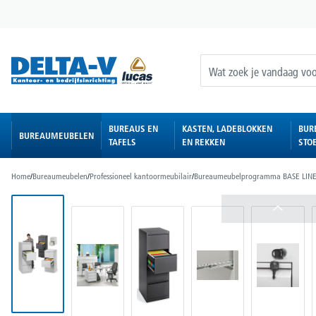
oekopdracht
Ga naar de hoofdnavigatie
BUREAUS EN
KASTEN, LADEBLOKKEN
BUR
BUREAUMEUBELEN
TAFELS
EN REKKEN
STO
Home
/
Bureaumeubelen
/
Professioneel kantoormeubilair
/
Bureaumeubelprogramma BASE LIN
Afbeeldingengalerij overslaan