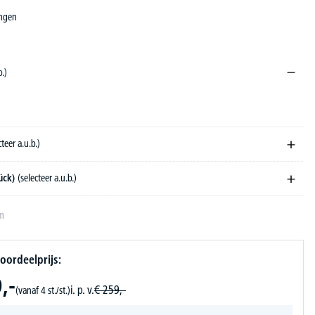
ingen
b.)
cteer a.u.b.)
ück)
(selecteer a.u.b.)
en
oordeelprijs:
,-
i. p. v.
€
259,-
(vanaf 4 st./st.)