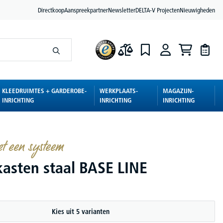
Directkoop
Aanspreekpartner
Newsletter
DELTA-V Projecten
Nieuwigheden
KLEEDRUIMTES + GARDEROBE-
WERKPLAATS-
MAGAZIJN-
INRICHTING
INRICHTING
INRICHTING
t een systeem
kasten staal BASE LINE
Kies uit 5 varianten