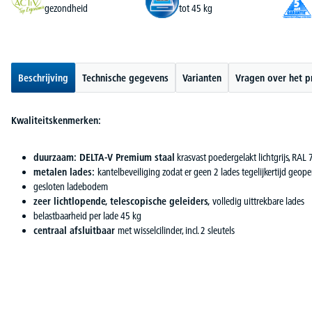
gezondheid
tot 45 kg
Beschrijving
Technische gegevens
Varianten
Vragen over het p
Kwaliteitskenmerken:
duurzaam: DELTA-V Premium staal
krasvast poedergelakt lichtgrijs, RAL
metalen lades:
kantelbeveiliging zodat er geen 2 lades tegelijkertijd ge
gesloten ladebodem
zeer lichtlopende, telescopische geleiders,
volledig uittrekbare lades
belastbaarheid per lade 45 kg
centraal afsluitbaar
met wisselcilinder, incl. 2 sleutels