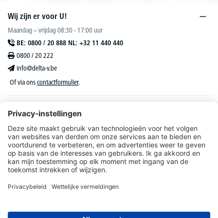
Wij zijn er voor U!
Maandag – vrijdag 08:30 - 17:00 uur
BE: 0800 / 20 888 NL: +32 11 440 440
0800 / 20 222
info@delta-v.be
Of via ons
contactformulier
.
DELTA-V Lucas
Klantenservice
Over DELTA-V
Catalogus & reclame
Onze aanbiedingen richten zich uitsluitend tot bedrijven, zelfstandigen, vrije beroepen
en organisaties.