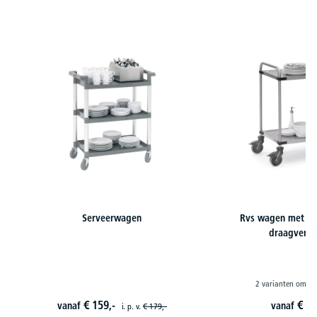
Productgalerij overslaan
Serveerwagen
Rvs wagen met 12
draagverm
2 varianten om uit
€
159,-
€
37
vanaf
vanaf
i. p. v.
€
179,-