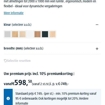
met afmetingen tot 2000 x 1000 mm veel ruimte , ergonomisch, modern en
flexibel - ideaal voor dynamische vergaderingen
Meer informatie
kleur
(selecteer a.u.b.)
lichtgrijs
beukdecor
esdoorndecor
wit
nootdecor
antraciet
licht eik
breedte (mm)
(selecteer a.u.b.)
Selectie resetten
Uw premium prijs incl. 10% premiumkorting::
598,
50
vanaf
€
i. p. v.
€
749,-
(vanaf 2 st./st.)
Standaard prijs
€
749,-
(per st.) - min. 10% premium-korting vanaf
95 € orderwaarde. Ook kortingen mogelijk tot 20%.
Verdere
informatie