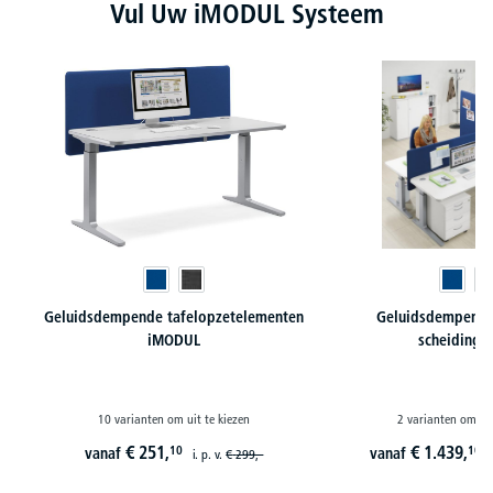
Productgalerij overslaan
Vul Uw iMODUL Systeem
Geluidsdempende tafelopzetelementen
Geluidsdempende
iMODUL
scheidings
10 varianten om uit te kiezen
2 varianten om uit
€
251,
€
1.439,
10
10
vanaf
vanaf
i. p. v.
€
299,-