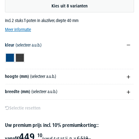
Kies uit 8 varianten
incl. 2 stuks T-poten in aluzilver, diepte 40 mm
Meer informatie
kleur
(selecteer a.u.b.)
blauw
donkergrijs
hoogte (mm)
(selecteer a.u.b.)
breedte (mm)
(selecteer a.u.b.)
Selectie resetten
Uw premium prijs incl. 10% premiumkorting::
449,
10
vanaf
€
i. p. v.
€
519,-
(vanaf 4 st./st.)