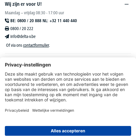
Wij zijn er voor U!
Maandag – vrijdag 08:30 - 17:00 uur
BE: 0800 / 20 888 NL: +32 11 440 440
0800 / 20 222
info@delta-v.be
Of via ons
contactformulier
.
DELTA-V Lucas
Klantenservice
Over DELTA-V
Catalogus & reclame
Onze aanbiedingen richten zich uitsluitend tot bedrijven, zelfstandigen, vrije beroepen
en organisaties.