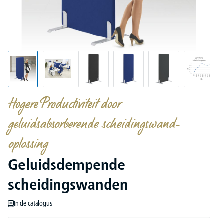
Hogere Productiviteit door
geluidsabsorberende scheidingswand-
oplossing
Geluidsdempende
scheidingswanden
In de catalogus