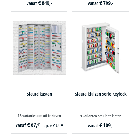
€
849,-
€
799,-
vanaf
vanaf
Sleutelkasten
Sleutelkluizen serie Keylock
18 varianten om uit te kiezen
9 varianten om uit te kiezen
€
67,
41
€
109,-
vanaf
vanaf
i. p. v.
€
84,
90