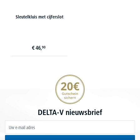
Sleutelkluis met cijferslot
€
46,
90
20€ korting verzekeren
DELTA-V nieuwsbrief