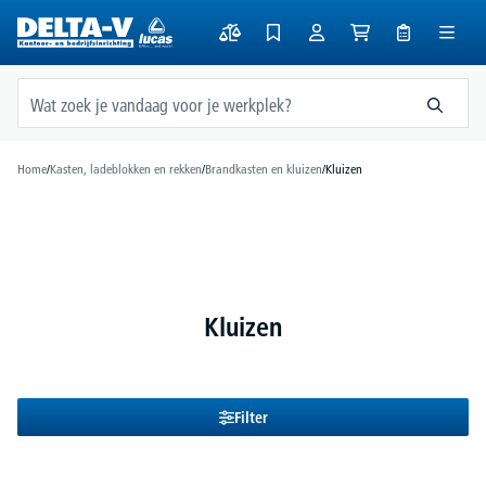
hoofdinhoud
Home
/
Kasten, ladeblokken en rekken
/
Brandkasten en kluizen
/
Kluizen
Kluizen
Filter