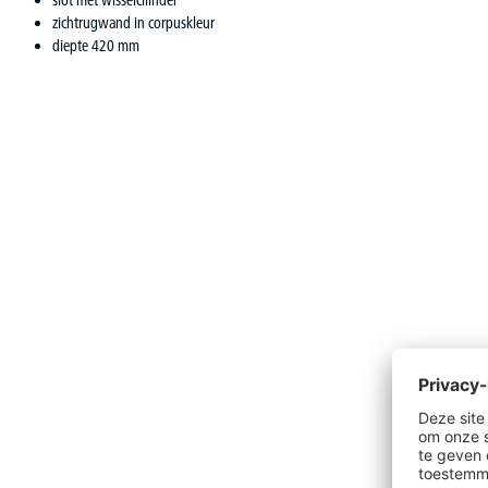
slot met wisselcilinder
zichtrugwand in corpuskleur
diepte 420 mm
Productgalerij overslaan