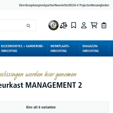
Directkoop
Aanspreekpartner
Newsletter
DELTA-V Projecten
Nieuwigheden
KLEEDRUIMTES + GARDEROBE-
WERKPLAATS-
MAGAZIJN-
INRICHTING
INRICHTING
INRICHTING
eslissingen worden hier genomen
deurkast MANAGEMENT 2
Kies uit 6 varianten