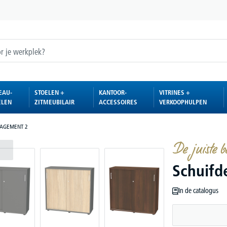
EAU-
STOELEN +
KANTOOR-
VITRINES +
ELEN
ZITMEUBILAIR
ACCESSOIRES
VERKOOPHULPEN
NAGEMENT 2
De juiste b
Schuif
In de catalogus