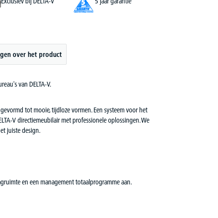
Exclusiev bij DELTA-V
5 jaar garantie
gen over het product
bureau's van DELTA-V.
 gevormd tot mooie, tijdloze vormen. Een systeem voor het
ELTA-V directiemeubilair met professionele oplossingen. We
et juiste design.
opslagruimte en een management totaalprogramme aan.