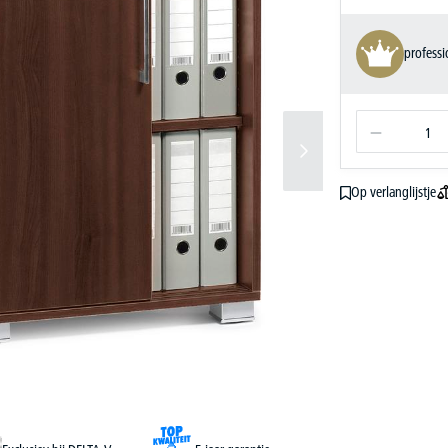
profess
Op verlanglijstje