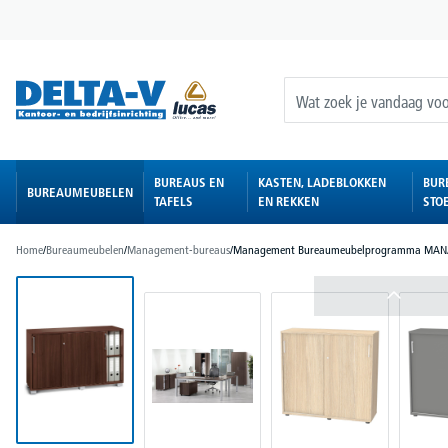
oekopdracht
Ga naar de hoofdnavigatie
BUREAUS EN
KASTEN, LADEBLOKKEN
BUR
BUREAUMEUBELEN
TAFELS
EN REKKEN
STO
Home
/
Bureaumeubelen
/
Management-bureaus
/
Management Bureaumeubelprogramma MA
Afbeeldingengalerij overslaan