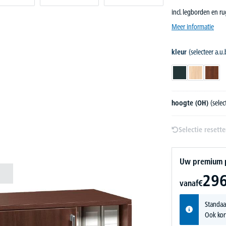
incl. legborden en r
Meer informatie
kleur
(selecteer a.u.
antraciet
licht eik
nootd
hoogte (OH)
(selec
Selectie resett
Uw premium pr
296
vanaf
€
Standaa
Ook kor