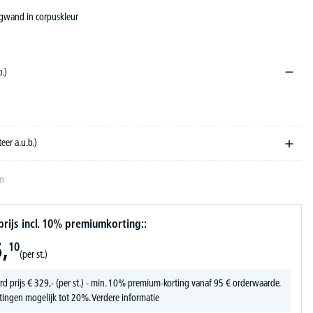
ugwand in corpuskleur
b.)
ecor donker
teer a.u.b.)
en
ijs incl. 10% premiumkorting::
,
10
(per st.)
rd prijs
€
329,-
(per st.) - min. 10% premium-korting vanaf 95 € orderwaarde.
tingen mogelijk tot 20%.
Verdere informatie