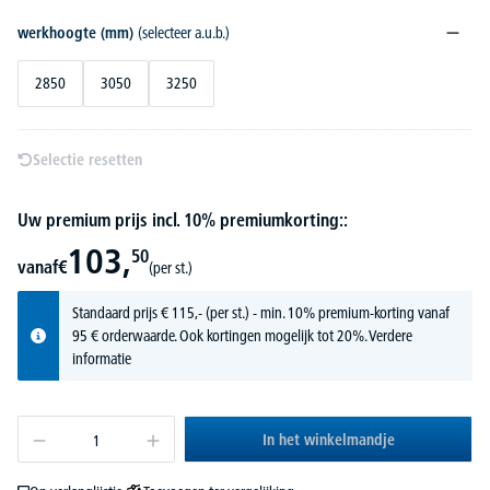
werkhoogte (mm)
(selecteer a.u.b.)
2850
3050
3250
Selectie resetten
Uw premium prijs incl. 10% premiumkorting::
103,
50
vanaf
€
(per st.)
Standaard prijs
€
115,-
(per st.) - min. 10% premium-korting vanaf
95 € orderwaarde. Ook kortingen mogelijk tot 20%.
Verdere
informatie
In het winkelmandje