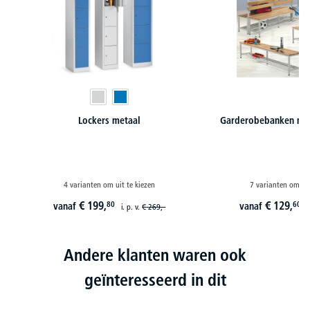
Lockers metaal
Garderobebanken met 
4 varianten om uit te kiezen
7 varianten om uit
€
199,
€
129,
80
60
vanaf
vanaf
i. p. v.
€
269,-
i
Andere klanten waren ook
geïnteresseerd in dit