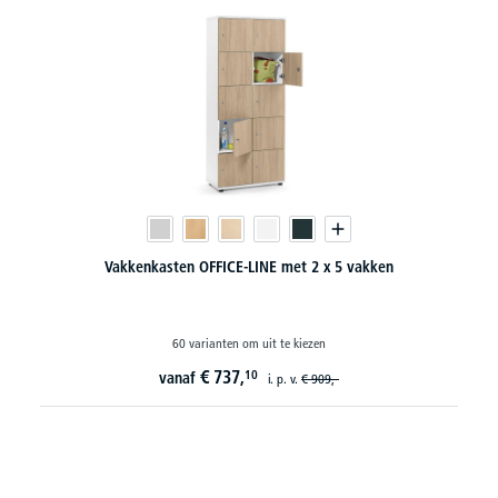
Vakkenkasten OFFICE-LINE met 2 x 5 vakken
60 varianten om uit te kiezen
€
737,
10
vanaf
i. p. v.
€
909,-