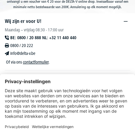
ontvangt u een voucher van € 20 voor de DELTA-V online shop. Inwisselbaar vanaf een
minimale netto bestelwaarde van 200€. Annulering op elk moment mogelijk.
Wij zijn er voor U!
Maandag – vrijdag 08:30 - 17:00 uur
BE: 0800 / 20 888 NL: +32 11 440 440
0800 / 20 222
info@delta-v.be
Of via ons
contactformulier
.
DELTA-V Lucas
Klantenservice
Over DELTA-V
Catalogus & reclame