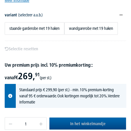
Meer informatie
variant
(selecteer a.u.b.)
staande garderobe met 19 haken
wandgarerobe met 19 haken
Selectie resetten
Uw premium prijs incl. 10% premiumkorting::
269,
91
vanaf
€
(per st.)
Standaard prijs
€
299,
90
(per st.) - min. 10% premium-korting
vanaf 95 € orderwaarde. Ook kortingen mogelijk tot 20%.
Verdere
informatie
In het winkelmandje