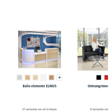
Productgalerij overslaan
Balie-elemente ELINUS
Ontvangstmeubi
37 varianten om uit te kiezen
8 varianten om uit