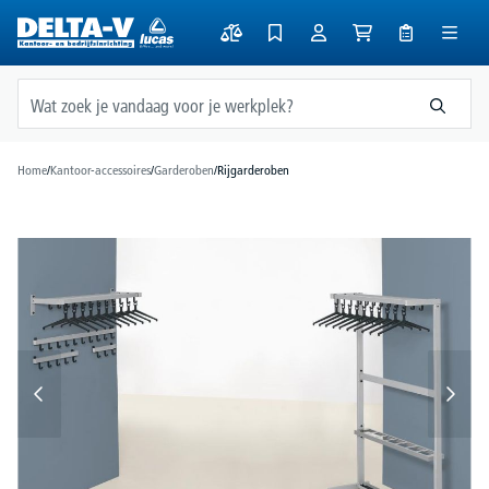
hoofdinhoud
Home
/
Kantoor-accessoires
/
Garderoben
/
Rijgarderoben
Afbeeldingengalerij overslaan