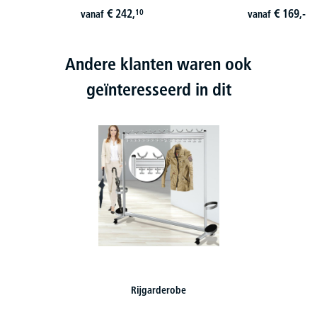
€
242,
€
169,-
10
vanaf
vanaf
i
Andere klanten waren ook
geïnteresseerd in dit
Whiteboard DELTA-BOARD BUSINESS en STANDAARD