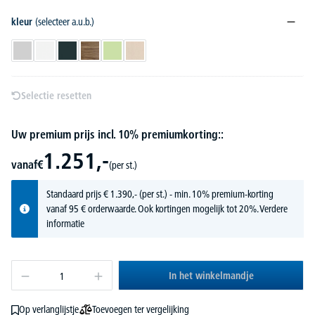
kleur
(selecteer a.u.b.)
lichtgrijs
wit
antraciet
eik Rock
pistache
stone
Selectie resetten
Uw premium prijs incl. 10% premiumkorting::
1.251,-
vanaf
€
(per st.)
Standaard prijs
€
1.390,-
(per st.) - min. 10% premium-korting
vanaf 95 € orderwaarde. Ook kortingen mogelijk tot 20%.
Verdere
informatie
In het winkelmandje
Toevoegen ter vergelijking
Op verlanglijstje