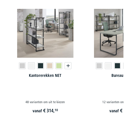
Productgalerij overslaan
Kantorerekken NET
Bureaus 
48 varianten om uit te kiezen
12 varianten om ui
€
314,
€
44
10
vanaf
vanaf