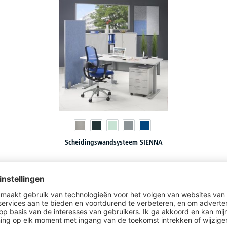
Scheidingswandsysteem SIENNA
20 varianten om uit te kiezen
€
242,
10
vanaf
i. p. v.
€
309,-