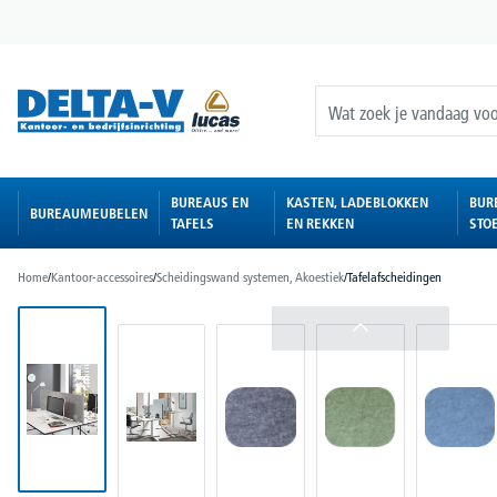
oekopdracht
Ga naar de hoofdnavigatie
BUREAUS EN
KASTEN, LADEBLOKKEN
BUR
BUREAUMEUBELEN
TAFELS
EN REKKEN
STO
Home
/
Kantoor-accessoires
/
Scheidingswand systemen, Akoestiek
/
Tafelafscheidingen
Afbeeldingengalerij overslaan