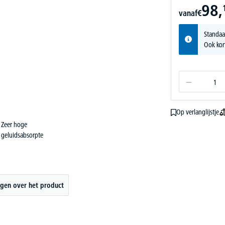
98,
vanaf
€
Standaa
Ook kor
Op verlanglijstje
Zeer hoge
geluidsabsorpte
gen over het product