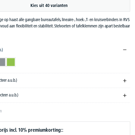
Kies uit 40 varianten
 op haast alle gangbare bureautafels, lineaire-, hoek-,T- en kruisverbinders in RVS
oud aan flexibiliteit en stabiliteit. Stelvoeten of tafelklemmen zijn apart bestelbaar
b.)
w
grijs
groen
cteer a.u.b.)
ecteer a.u.b.)
en
ijs incl. 10% premiumkorting::