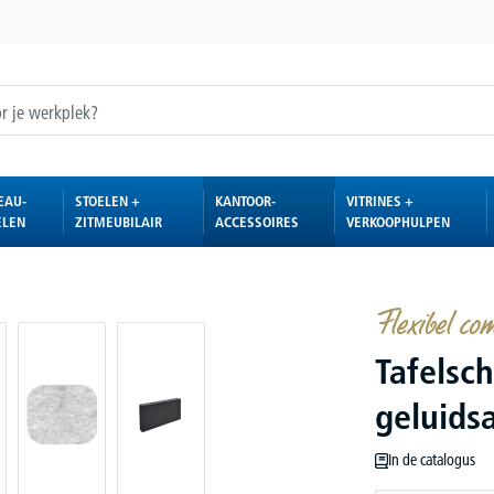
EAU-
STOELEN +
KANTOOR-
VITRINES +
ELEN
ZITMEUBILAIR
ACCESSOIRES
VERKOOPHULPEN
Flexibel co
Tafelsc
geluids
In de catalogus