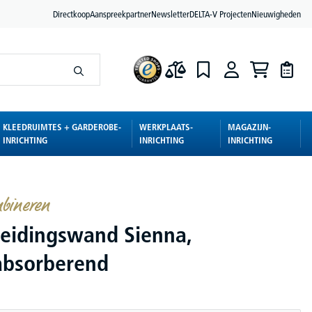
Directkoop
Aanspreekpartner
Newsletter
DELTA-V Projecten
Nieuwigheden
KLEEDRUIMTES + GARDEROBE-
WERKPLAATS-
MAGAZIJN-
INRICHTING
INRICHTING
INRICHTING
mbineren
heidingswand Sienna,
absorberend