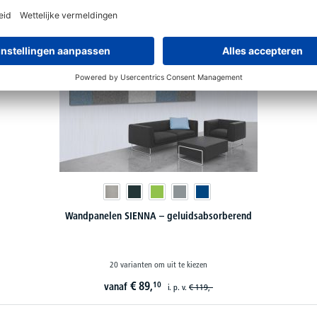
Wandpanelen SIENNA – geluidsabsorberend
20 varianten om uit te kiezen
€
89,
10
vanaf
i. p. v.
€
119,-