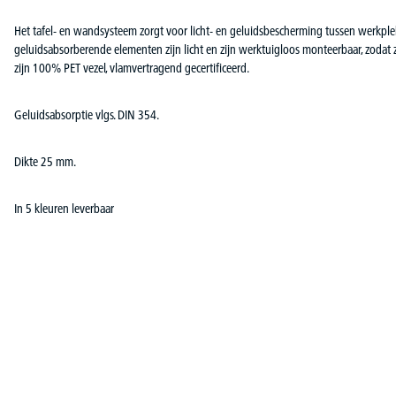
Het tafel- en wandsysteem zorgt voor licht- en geluidsbescherming tussen werkp
geluidsabsorberende elementen zijn licht en zijn werktuigloos monteerbaar, zodat ze
zijn 100% PET vezel, vlamvertragend gecertificeerd.
Geluidsabsorptie vlgs. DIN 354.
Dikte 25 mm.
In 5 kleuren leverbaar
Productgalerij overslaan