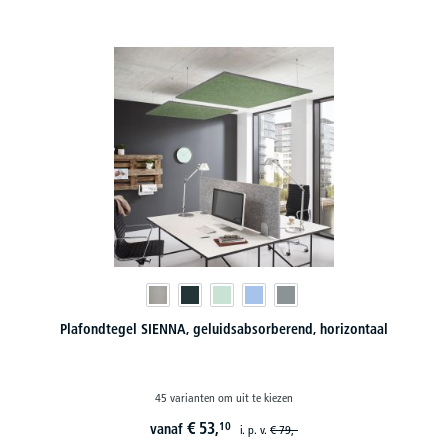
Plafondtegel SIENNA, geluidsabsorberend, horizontaal
45 varianten om uit te kiezen
€
53,
10
vanaf
i. p. v.
€
79,-