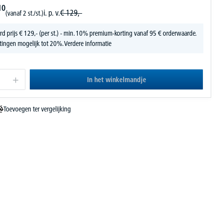
10
i. p. v.
€
129,-
(vanaf 2 st./st.)
rd prijs
€
129,-
(per st.) - min. 10% premium-korting vanaf 95 € orderwaarde.
tingen mogelijk tot 20%.
Verdere informatie
In het winkelmandje
Toevoegen ter vergelijking