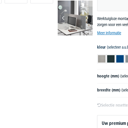
Werktuigloze montage
zorgen voor een veelv
Meer informatie
kleur
(selecteer a.u.
lichtgrijs
antraciet
blau
hoogte (mm)
(sele
breedte (mm)
(sel
Selectie resett
Uw premium pr