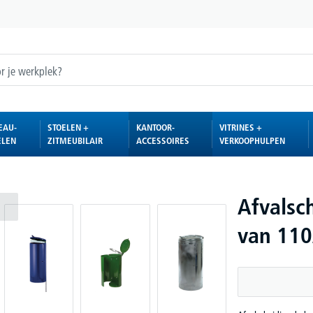
EAU-
STOELEN +
KANTOOR-
VITRINES +
ELEN
ZITMEUBILAIR
ACCESSOIRES
VERKOOPHULPEN
Afvalsc
van 110/