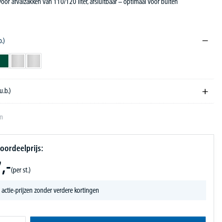
oor afvalzakken van 110/120 liter, afsluitbaar – optimaal voor buiten
b.)
L 7016
jzeren mica DB 703
ltblauw RAL 5013
mosgroen RAL 6005
verzinkt
verzinkt
u.b.)
en
oordeelprijs:
,-
(per st.)
 actie-prijzen zonder verdere kortingen