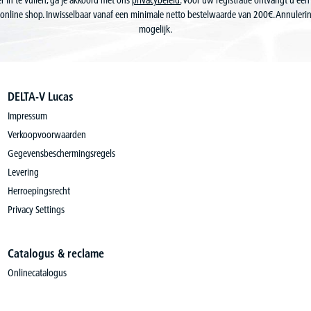
r in te vullen, ga je akkoord met ons
privacybeleid.
Voor uw registratie ontvangt u een
online shop. Inwisselbaar vanaf een minimale netto bestelwaarde van 200€. Annuler
mogelijk.
DELTA-V Lucas
Impressum
Verkoopvoorwaarden
Gegevensbeschermingsregels
Levering
Herroepingsrecht
Privacy Settings
Catalogus & reclame
Onlinecatalogus