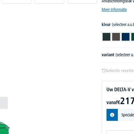
Afvalscheidingsbak v
Meer informatie
kleur
(selecteer a.u.
antracietgrijs RA
antraciet i
koba
variant
(selecteer a.
Selectie resett
Uw DELTA-V v
217
vanaf
€
Speciale