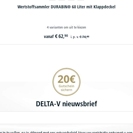
Pedaalafvalemmer
16 varianten om uit te kiezen
€
39,
90
vanaf
i. p. v.
€
52,
90
20€ korting verzekeren
DELTA-V nieuwsbrief