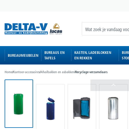
oekopdracht
Ga naar de hoofdnavigatie
BUREAUS EN
KASTEN, LADEBLOKKEN
BUR
BUREAUMEUBELEN
TAFELS
EN REKKEN
STO
Home
/
Kantoor-accessoires
/
Afvalbakken en asbakken
/
Recyclage-verzamelaars
Afbeeldingengalerij overslaan