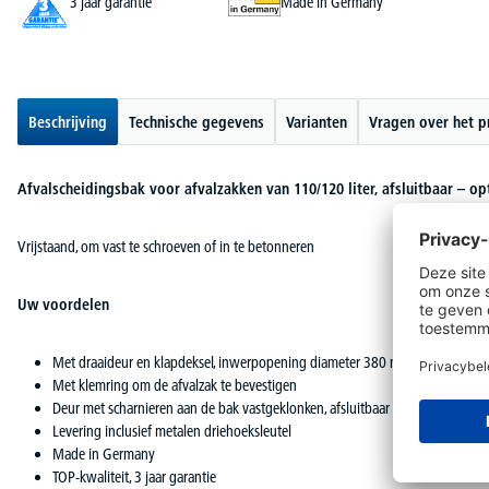
3 jaar garantie
Made in Germany
Beschrijving
Technische gegevens
Varianten
Vragen over het p
Afvalscheidingsbak voor afvalzakken van 110/120 liter, afsluitbaar – o
Vrijstaand, om vast te schroeven of in te betonneren
Uw voordelen
Met draaideur en klapdeksel, inwerpopening diameter 380 mm
Met klemring om de afvalzak te bevestigen
Deur met scharnieren aan de bak vastgeklonken, afsluitbaar met driehoekslot
Levering inclusief metalen driehoeksleutel
Made in Germany
TOP-kwaliteit, 3 jaar garantie