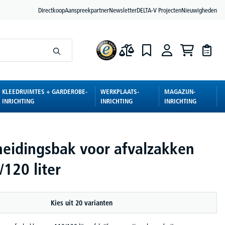
Directkoop
Aanspreekpartner
Newsletter
DELTA-V Projecten
Nieuwigheden
KLEEDRUIMTES + GARDEROBE-
WERKPLAATS-
MAGAZIJN-
INRICHTING
INRICHTING
INRICHTING
heidingsbak voor afvalzakken
120 liter
Kies uit 20 varianten