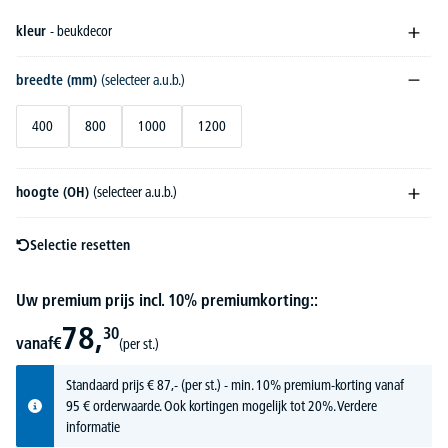
kleur
- beukdecor
breedte (mm)
(selecteer a.u.b.)
400
800
1000
1200
hoogte (OH)
(selecteer a.u.b.)
Selectie resetten
Uw premium prijs incl. 10% premiumkorting::
78,
30
vanaf
€
(per st.)
Standaard prijs
€
87,-
(per st.) - min. 10% premium-korting vanaf
95 € orderwaarde. Ook kortingen mogelijk tot 20%.
Verdere
informatie