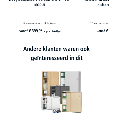
MODUL
sluitdemp
12 varianten om uit te kiezen
16 varianten om ui
€
399,
€
29
60
vanaf
vanaf
i. p. v.
€
499,-
Andere klanten waren ook
geïnteresseerd in dit