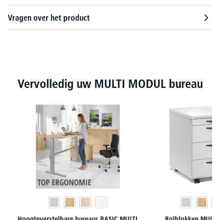
Vragen over het product
Productgalerij overslaan
Vervolledig uw MULTI MODUL bureau
Hoogteverstelbare bureaus BASIC MULTI
Rolblokken MULT