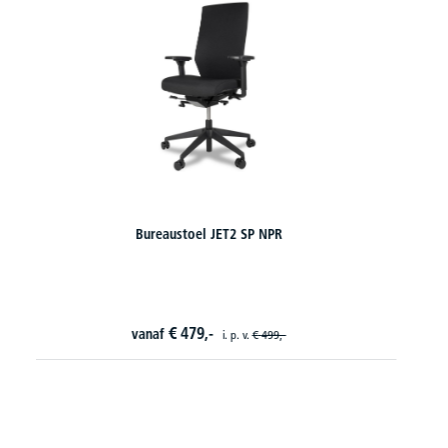
Bureaustoel Venedig Pro - synchroonmechanisme
2 varianten om uit te kiezen
€
395,
10
vanaf