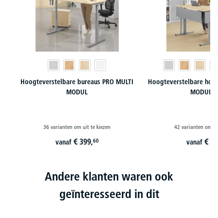
Hoogteverstelbare bureaus PRO MULTI
Hoogteverstelbare hoek
MODUL
MODUL-P
36 varianten om uit te kiezen
42 varianten om ui
€
399,
€
98
60
vanaf
vanaf
Andere klanten waren ook
geïnteresseerd in dit