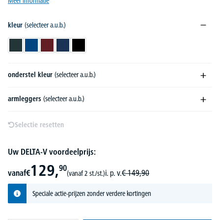
Meer informatie
kleur
(selecteer a.u.b.)
antraciet
blauw
bordeaux
donkerblauw
zwart
onderstel kleur
(selecteer a.u.b.)
armleggers
(selecteer a.u.b.)
Selectie resetten
Uw DELTA-V voordeelprijs:
129,
90
vanaf
€
i. p. v.
€
149,
90
(vanaf 2 st./st.)
Speciale actie-prijzen zonder verdere kortingen