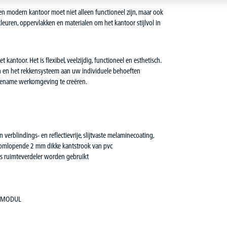
Een modern kantoor moet niet alleen functioneel zijn, maar ook
euren, oppervlakken en materialen om het kantoor stijlvol in
antoor. Het is flexibel, veelzijdig, functioneel en esthetisch.
en en het rekkensysteem aan uw individuele behoeften
ngename werkomgeving te creëren.
verblindings- en reflectievrije, slijtvaste melaminecoating,
et omlopende 2 mm dikke kantstrook van pvc
s ruimteverdeler worden gebruikt
FI MODUL