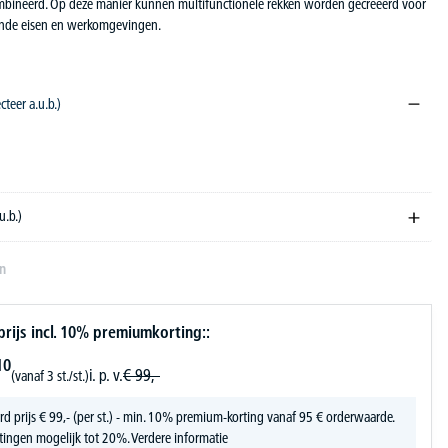
bineerd. Op deze manier kunnen multifunctionele rekken worden gecreëerd voor
ende eisen en werkomgevingen.
ecteer a.u.b.)
u.b.)
en
ijs incl. 10% premiumkorting::
10
i. p. v.
€
99,-
(vanaf 3 st./st.)
rd prijs
€
99,-
(per st.) - min. 10% premium-korting vanaf 95 € orderwaarde.
tingen mogelijk tot 20%.
Verdere informatie