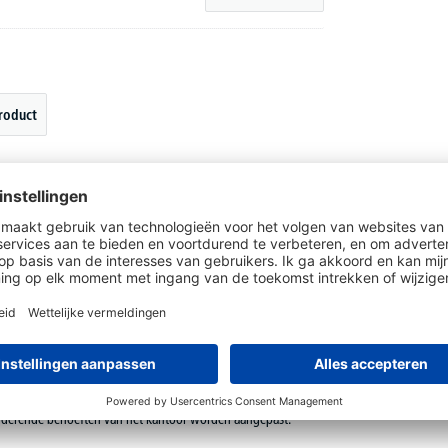
roduct
 belangrijk onderdeel hiervan is meubilair dat zowel
e modules die naar behoefte kunnen worden gecombineerd en
ptimaal gebruikmaken van de beschikbare ruimte.
geschikt om dossiers en boeken op te bergen, maar ook om
erschillende modules en de mogelijkheid om het
randerende behoeften van het kantoor worden aangepast.