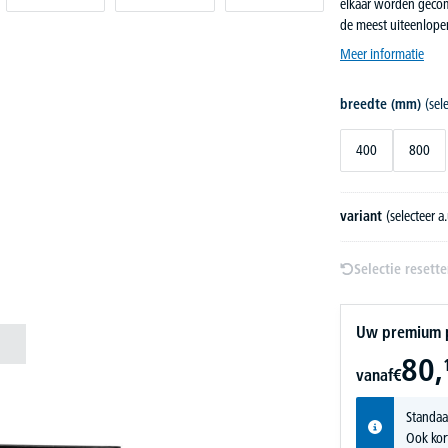
elkaar worden gecom
de meest uiteenlop
Meer informatie
breedte (mm)
(sel
400
800
variant
(selecteer a.
Selectie resett
Uw premium pr
80,
vanaf
€
Standaa
Ook kor