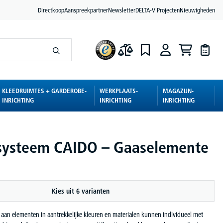
Directkoop
Aanspreekpartner
Newsletter
DELTA-V Projecten
Nieuwigheden
KLEEDRUIMTES + GARDEROBE-
WERKPLAATS-
MAGAZIJN-
INRICHTING
INRICHTING
INRICHTING
systeem CAIDO – Gaaselemente
Kies uit 6 varianten
aan elementen in aantrekkelijke kleuren en materialen kunnen individueel met