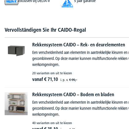
Exclusiev bij DELTA-V
5 jaar garantie
Vervollständigen Sie Ihr CAIDO-Regal
Rekkensysteem CAIDO – Rek- en deurelementen
Een verscheidenheid aan elementen in aantrekkelijke kleuren en
gecombineerd. Op deze manier kunnen multifunctionele rekken 
werkomgevingen.
20 varianten om uit te kiezen
vanaf
€
71,
10
i. p. v.
€
95,-
Rekkensysteem CAIDO – Bodem en bladen
Een verscheidenheid aan elementen in aantrekkelijke kleuren en
gecombineerd. Op deze manier kunnen multifunctionele rekken 
werkomgevingen.
40 varianten om uit te kiezen
vanaf
€
35,
10