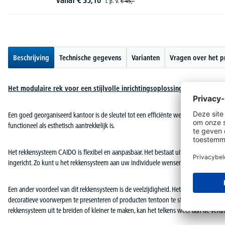
i. p. v.
€
45,-
Beschrijving
Technische gegevens
Varianten
Vragen over het p
Het modulaire rek voor een stijlvolle inrichtingsoplossingen
Een goed georganiseerd kantoor is de sleutel tot een efficiënte werkomgeving. Een
functioneel als esthetisch aantrekkelijk is.
Het rekkensysteem CAIDO is flexibel en aanpasbaar. Het bestaat uit verschillend
ingericht. Zo kunt u het rekkensysteem aan uw individuele wensen aanpassen en o
Een ander voordeel van dit rekkensysteem is de veelzijdigheid. Het is niet alleen 
decoratieve voorwerpen te presenteren of producten tentoon te stellen. Door de v
rekkensysteem uit te breiden of kleiner te maken, kan het telkens weer aan de ve