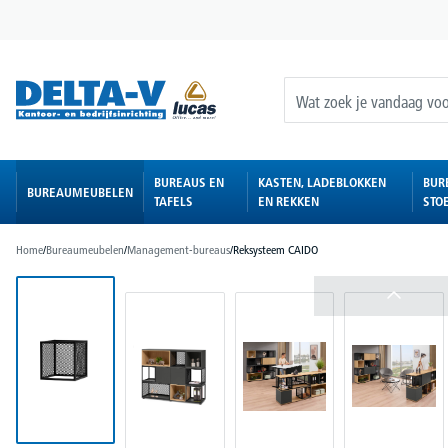
oekopdracht
Ga naar de hoofdnavigatie
BUREAUS EN
KASTEN, LADEBLOKKEN
BUR
BUREAUMEUBELEN
TAFELS
EN REKKEN
STO
Home
/
Bureaumeubelen
/
Management-bureaus
/
Reksysteem CAIDO
Afbeeldingengalerij overslaan