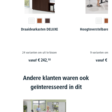
Draaideurkasten DELUXE
Hoogteverstelbare b
24 varianten om uit te kiezen
9 varianten om uit
€
242,
€
57
10
vanaf
vanaf
Andere klanten waren ook
geïnteresseerd in dit