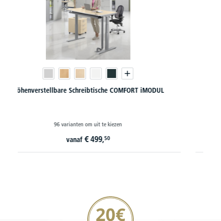
Bureaus iMODULE met hoogwaardige aluminiumrand
54 varianten om uit te kiezen
€
359,
10
vanaf
20€ korting verzekeren