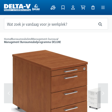
hoofdinhoud
Home
/
Bureaumeubelen
/
Management-bureaus
/
Management Bureaumeubelprogramma DELUXE
Afbeeldingengalerij overslaan