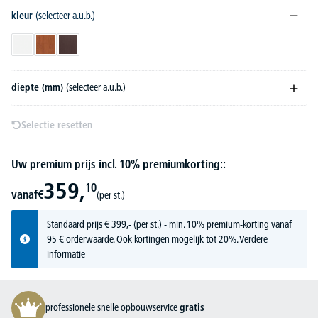
kleur
(selecteer a.u.b.)
wit
calvados
wenge
diepte (mm)
(selecteer a.u.b.)
Selectie resetten
Uw premium prijs incl. 10% premiumkorting::
359,
10
vanaf
€
(per st.)
Standaard prijs
€
399,-
(per st.) - min. 10% premium-korting vanaf
95 € orderwaarde. Ook kortingen mogelijk tot 20%.
Verdere
informatie
professionele snelle opbouwservice
gratis