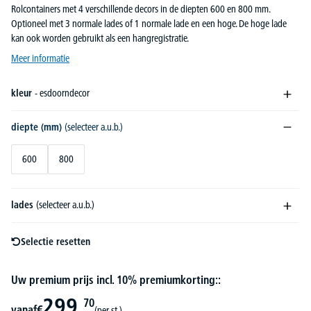
Rolcontainers met 4 verschillende decors in de diepten 600 en 800 mm.
Optioneel met 3 normale lades of 1 normale lade en een hoge. De hoge lade
kan ook worden gebruikt als een hangregistratie.
Meer informatie
kleur
- esdoorndecor
diepte (mm)
(selecteer a.u.b.)
600
800
lades
(selecteer a.u.b.)
Selectie resetten
Uw premium prijs incl. 10% premiumkorting::
299,
70
vanaf
€
(per st.)