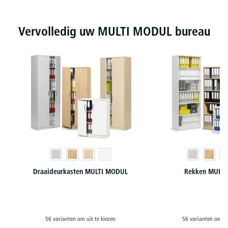
Productgalerij overslaan
Vervolledig uw MULTI MODUL bureau
Draaideurkasten MULTI MODUL
Rekken MULT
56 varianten om uit te kiezen
56 varianten om ui