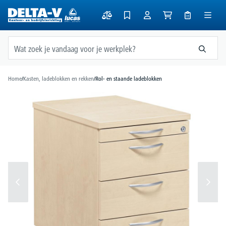
hoofdinhoud
Home
/
Kasten, ladeblokken en rekken
/
Rol- en staande ladeblokken
Afbeeldingengalerij overslaan