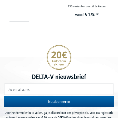
130 varianten om uit te kiezen
€
179,
10
vanaf
20€ korting verzekeren
DELTA-V nieuwsbrief
Nu abonneren
Door het formulier in te vullen, ga je akkoord met ons
privacybeleid.
Voor uw registratie
ontvangt u een voucher van € 20 voor de DELTA-V online shop. Inwisselbaar vanaf een