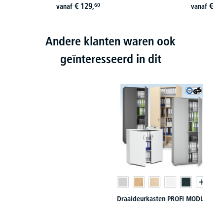
€
129,
€
7
60
vanaf
vanaf
Andere klanten waren ook
geïnteresseerd in dit
Draaideurkasten PROFI MODUL