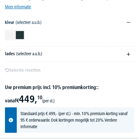
Meer informatie
kleur
(selecteer a.u.b.)
wit
antraciet
lades
(selecteer a.u.b.)
Selectie resetten
Uw premium prijs incl. 10% premiumkorting::
449,
10
vanaf
€
(per st.)
Standaard prijs
€
499,-
(per st.) - min. 10% premium-korting vanaf
95 € orderwaarde. Ook kortingen mogelijk tot 20%.
Verdere
informatie