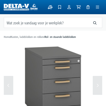
hoofdinhoud
Home
/
Kasten, ladeblokken en rekken
/
Rol- en staande ladeblokken
Afbeeldingengalerij overslaan