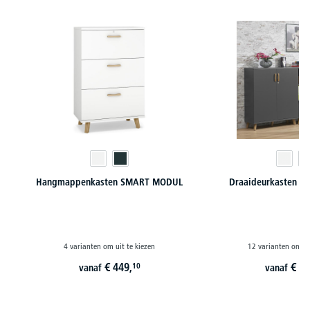
Hangmappenkasten SMART MODUL
Draaideurkasten 
4 varianten om uit te kiezen
12 varianten om ui
€
449,
€
28
10
vanaf
vanaf