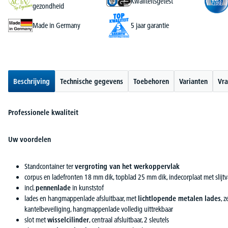
Kwaliteitsgetest
gezondheid
Made in Germany
5 jaar garantie
Beschrijving
Technische gegevens
Toebehoren
Varianten
Vra
Professionele kwaliteit
Uw voordelen
Standcontainer ter
vergroting van het werkoppervlak
corpus en ladefronten 18 mm dik, topblad 25 mm dik, indecorplaat met slijt
incl.
pennenlade
in kunststof
lades en hangmappenlade afsluitbaar, met
lichtlopende metalen lades
, 
kantelbeveiliging, hangmappenlade volledig uittrekbaar
slot met
wisselcilinder
, centraal afsluitbaar, 2 sleutels