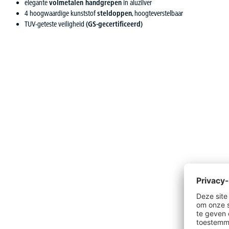
elegante
volmetalen handgrepen
in aluzilver
4 hoogwaardige kunststof
steldoppen
, hoogteverstelbaar
TUV-geteste veiligheid
(GS-gecertificeerd)
Productgalerij overslaan