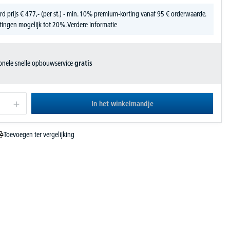
rd prijs
€
477,-
(per st.) - min. 10% premium-korting vanaf 95 € orderwaarde.
tingen mogelijk tot 20%.
Verdere informatie
ionele snelle opbouwservice
gratis
In het winkelmandje
Toevoegen ter vergelijking