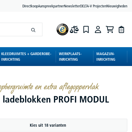
Directkoop
Aanspreekpartner
Newsletter
DELTA-V Projecten
Nieuwigheden
KLEEDRUIMTES + GARDEROBE-
WERKPLAATS-
MAGAZIJN-
INRICHTING
INRICHTING
INRICHTING
pbergruimte en extra aflegoppervlak
 ladeblokken PROFI MODUL
Kies uit 18 varianten