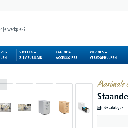
EAU-
STOELEN +
KANTOOR-
VITRINES +
ELEN
ZITMEUBILAIR
ACCESSOIRES
VERKOOPHULPEN
Maximale o
Staande
In de catalogus