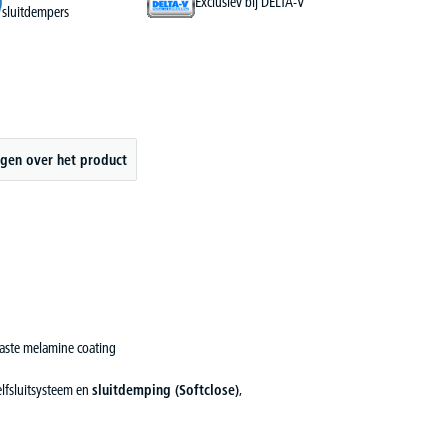
Exclusiev bij DELTA-V
sluitdempers
gen over het product
vaste melamine coating
zelfsluitsysteem en
sluitdemping (Softclose)
,