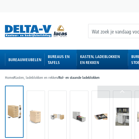
oekopdracht
Ga naar de hoofdnavigatie
BUREAUS EN
KASTEN, LADEBLOKKEN
BUR
BUREAUMEUBELEN
TAFELS
EN REKKEN
STO
Home
/
Kasten, ladeblokken en rekken
/
Rol- en staande ladeblokken
Afbeeldingengalerij overslaan