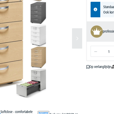
Standaa
Ook kor
profess
Op verlanglijstje
Softclose - comfortabele