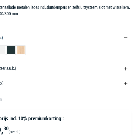
teriaallade, metalen lades incl. sluitdempers en zelfsluitsysteem, slot met wisselkern,
600/800 mm
b.)
orndecor
wit
antraciet
licht eik
teer a.u.b.)
b.)
en
ijs incl. 10% premiumkorting::
,
30
(per st.)