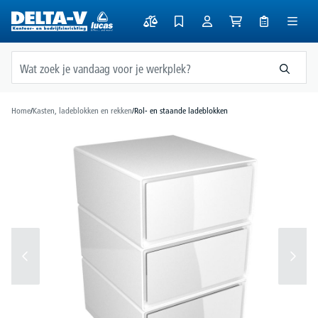
hoofdinhoud
Home
/
Kasten, ladeblokken en rekken
/
Rol- en staande ladeblokken
Afbeeldingengalerij overslaan