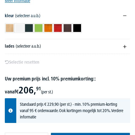
Meer informatie
kleur
(selecteer a.u.b.)
beukdecor
wit
antraciet
groen
oranje
rood
wenge
zwart
lades
(selecteer a.u.b.)
Selectie resetten
Uw premium prijs incl. 10% premiumkorting::
206,
91
vanaf
€
(per st.)
Standaard prijs
€
229,
90
(per st.) - min. 10% premium-korting
vanaf 95 € orderwaarde. Ook kortingen mogelijk tot 20%.
Verdere
informatie