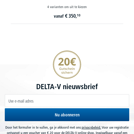
4 varianten om uit te kiezen
€
350,
10
vanaf
20€ korting verzekeren
DELTA-V nieuwsbrief
Nu abonneren
Door het formulier in te vullen, ga je akkoord met ons
privacybeleid.
Voor uw registratie
ontvangt u een voucher van € 20 voor de DELTA-V online shop. Inwisselbaar vanaf een