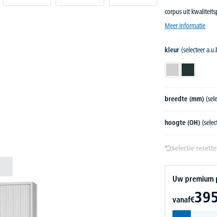
corpus uit kwaliteit
Meer informatie
kleur
(selecteer a.u.
lichtgrijs
antraciet
breedte (mm)
(sel
hoogte (OH)
(selec
Selectie resett
Uw premium pr
395
vanaf
€