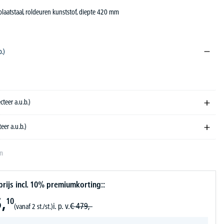
splaatstaal, roldeuren kunststof, diepte 420 mm
b.)
ecteer a.u.b.)
teer a.u.b.)
en
ijs incl. 10% premiumkorting::
,
10
i. p. v.
€
479,-
(vanaf 2 st./st.)