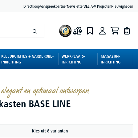
Directkoop
Aanspreekpartner
Newsletter
DELTA-V Projecten
Nieuwigheden
KLEEDRUIMTES + GARDEROBE-
WERKPLAATS-
MAGAZIJN-
INRICHTING
INRICHTING
INRICHTING
elegant en optimaal ontworpen
kasten BASE LINE
Kies uit 8 varianten