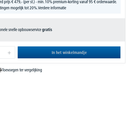
rd prijs
€
479,-
(per st.) - min. 10% premium-korting vanaf 95 € orderwaarde.
tingen mogelijk tot 20%.
Verdere informatie
ionele snelle opbouwservice
gratis
In het winkelmandje
Toevoegen ter vergelijking