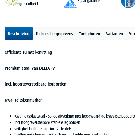
5 jaar garantie
gezondheid
Beschrijving
Technische gegevens
Toebehoren
Varianten
Vra
efficiente ruimtebenutting
Premium staal van DELTA -V
incl. hoogteverstelbare legborden
Kwaliteitskenmerken:
Kwaliteitsplaatstaal - solide afwerking met hoogwaardige krasvaste poederc
incl. hoogteverstelbare, stabiele legborden
veiligheidscilinderslot, incl. 2 sleutels