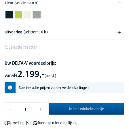
kleur
(selecteer a.u.b.)
antraciet RAL 7021
fel groen RDS 110 80 60
verkeerswit RAL 9016
witaluminium RAL 9006
uitvoering
(selecteer a.u.b.)
Selectie resetten
Uw DELTA-V voordeelprijs:
2.199,-
vanaf
€
(per st.)
Speciale actie-prijzen zonder verdere kortingen
In het winkelmandje
Toevoegen ter vergelijking
Op verlanglijstje