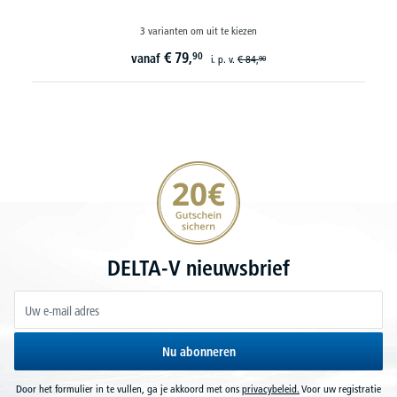
3 varianten om uit te kiezen
€
79,
90
vanaf
i. p. v.
€
84,
90
20€ korting verzekeren
DELTA-V nieuwsbrief
Nu abonneren
Door het formulier in te vullen, ga je akkoord met ons
privacybeleid.
Voor uw registratie