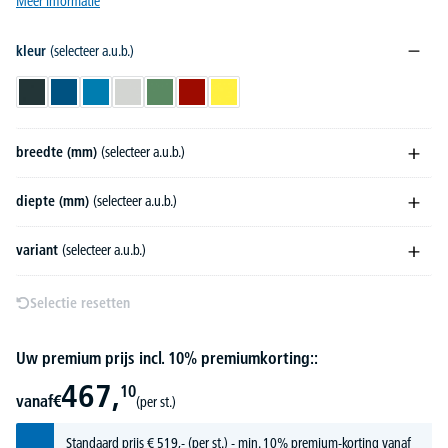
Meer informatie
kleur
(selecteer a.u.b.)
antracietgrijs RAL 7016
gentiaanblauw RAL 5010
lichtblauw RAL 5012
lichtgrijs RAL 7035
resedagroen RAL 6011
robijnrood RAL 3003
zinkgeel RAL 1018
breedte (mm)
(selecteer a.u.b.)
diepte (mm)
(selecteer a.u.b.)
variant
(selecteer a.u.b.)
Selectie resetten
Uw premium prijs incl. 10% premiumkorting::
467,
10
vanaf
€
(per st.)
Standaard prijs
€
519,-
(per st.) - min. 10% premium-korting vanaf