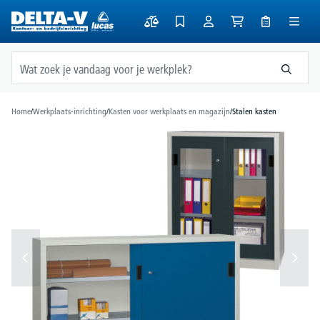
hoofdinhoud
Home
/
Werkplaats-inrichting
/
Kasten voor werkplaats en magazijn
/
Stalen kasten
Afbeeldingengalerij overslaan