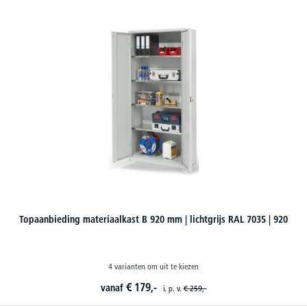
Topaanbieding materiaalkast B 920 mm | lichtgrijs RAL 7035 | 920
4 varianten om uit te kiezen
€
179,-
vanaf
i. p. v.
€
259,-