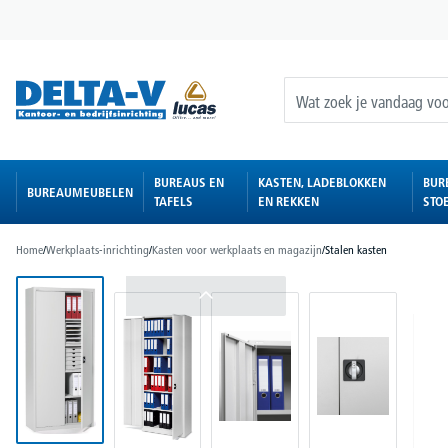
oekopdracht
Ga naar de hoofdnavigatie
BUREAUS EN
KASTEN, LADEBLOKKEN
BUR
BUREAUMEUBELEN
TAFELS
EN REKKEN
STO
Home
/
Werkplaats-inrichting
/
Kasten voor werkplaats en magazijn
/
Stalen kasten
Afbeeldingengalerij overslaan