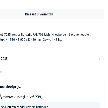
Kies uit 3 varianten
 RAL 7035, corpus lichtgrijs RAL 7035. Met 4 legborden, 5 ordnerhoogten,
 stuk, H 1950 x B 920 x D 420 mm. Gewicht 46 kg.
AL 7035
en
oordeelprijs:
,-
i. p. v.
€
239,-
(vanaf 2 st./st.)
 actie-prijzen zonder verdere kortingen