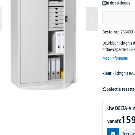
In de catalogus
Bestelnr.:
266433
Deurkleur lichtgrijs
ordnercapaciteit 55
Meer informatie
kleur
- lichtgrijs R
Selectie resett
Uw DELTA-V v
159
vanaf
€
Speciale