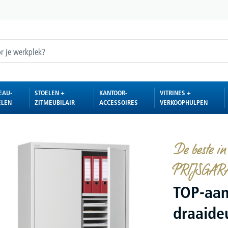
EAU-
STOELEN +
KANTOOR-
VITRINES +
ELEN
ZITMEUBILAIR
ACCESSOIRES
VERKOOPHULPEN
De beste in
PRIJSGAR
TOP-aan
draaideu