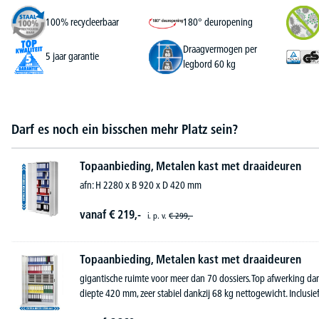
100% recycleerbaar
180° deuropening
Draagvermogen per
5 jaar garantie
legbord 60 kg
Darf es noch ein bisschen mehr Platz sein?
Topaanbieding, Metalen kast met draaideuren
afn: H 2280 x B 920 x D 420 mm
vanaf
€
219,-
i. p. v.
€
299,-
Topaanbieding, Metalen kast met draaideuren
gigantische ruimte voor meer dan 70 dossiers. Top afwerking d
diepte 420 mm, zeer stabiel dankzij 68 kg nettogewicht. Inclusief