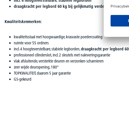
incl. 4 hoogteverstelbare, stabiele legborden
draagkracht per legbord 60 kg bij gelijkmatig verdeelde last
Kwaliteitskenmerken:
kwaliteitsstaal met hoogwaardige, krasvaste poedercoating
ruimte voor 55 ordners
incl. 4 hoogteverstelbare, stabiele legborden,
draagkracht per legbord 60
professioneel cilinderslot, incl. 2 sleutels met naleveringsgarantie
vlak afsluitende, versterkte deuren en verzonken scharnieren
zeer wijde deuropening, 180°
TOPKWALITEIT, daarom 5 jaar garantie
GS-gekeurd