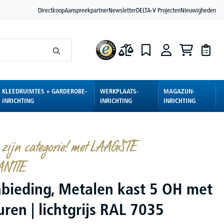
Directkoop
Aanspreekpartner
Newsletter
DELTA-V Projecten
Nieuwigheden
KLEEDRUIMTES + GARDEROBE-
WERKPLAATS-
MAGAZIJN-
INRICHTING
INRICHTING
INRICHTING
 zijn categorie! met LAAGSTE
ANTIE
bieding, Metalen kast 5 OH met
ren | lichtgrijs RAL 7035