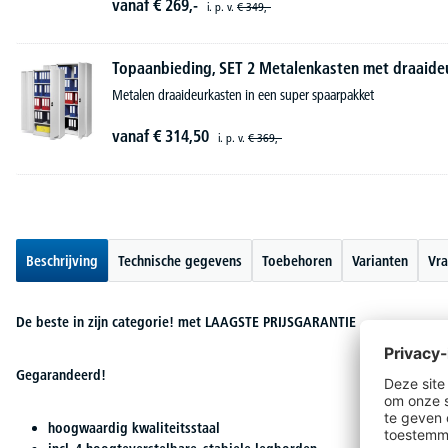
vanaf
€
269,-
i. p. v.
€
349,-
Topaanbieding, SET 2 Metalenkasten met draaide
Metalen draaideurkasten in een super spaarpakket
vanaf
€
314,
50
i. p. v.
€
369,-
Beschrijving
Technische gegevens
Toebehoren
Varianten
Vra
De beste in zijn categorie! met LAAGSTE PRIJSGARANTIE
Gegarandeerd!
hoogwaardig kwaliteitsstaal