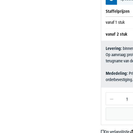
Staffelprijzen
vanaf
1
stuk
vanaf
2
stuk
Levering:
binnen
Op aanvraag: pro
terugname van d
Mededeling:
Pri
orderbevestiging
Op verlanglijstje