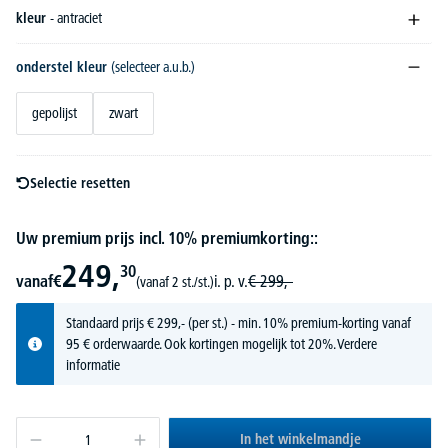
kleur
- antraciet
onderstel kleur
(selecteer a.u.b.)
gepolijst
zwart
Selectie resetten
Uw premium prijs incl. 10% premiumkorting::
249,
30
vanaf
€
i. p. v.
€
299,-
(vanaf 2 st./st.)
Standaard prijs
€
299,-
(per st.) - min. 10% premium-korting vanaf
95 € orderwaarde. Ook kortingen mogelijk tot 20%.
Verdere
informatie
In het winkelmandje