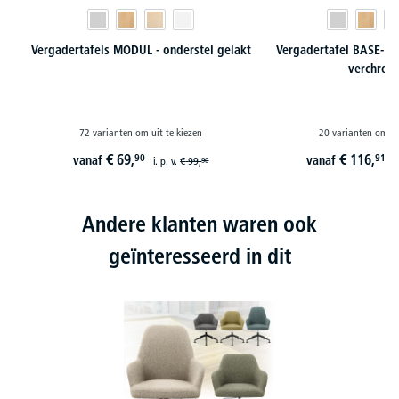
Vergadertafels MODUL - onderstel gelakt
Vergadertafel BASE-MO
verchro
72 varianten om uit te kiezen
20 varianten om ui
€
69,
€
116,
90
91
vanaf
vanaf
i. p. v.
€
99,
i
90
Andere klanten waren ook
geïnteresseerd in dit