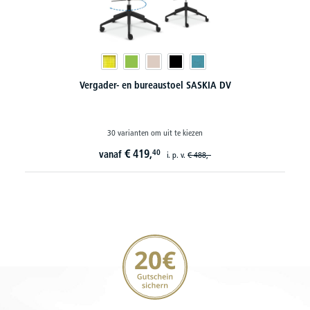
Mobile Klapptische mit abklappbarer Platte
35 varianten om uit te kiezen
€
332,
10
vanaf
20€ korting verzekeren