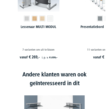
Lessenaar MULTI MODUL
Presentatiebord P
7 varianten om uit te kiezen
11 varianten om ui
€
269,-
€
27
vanaf
vanaf
i. p. v.
€
299,-
Andere klanten waren ook
geïnteresseerd in dit