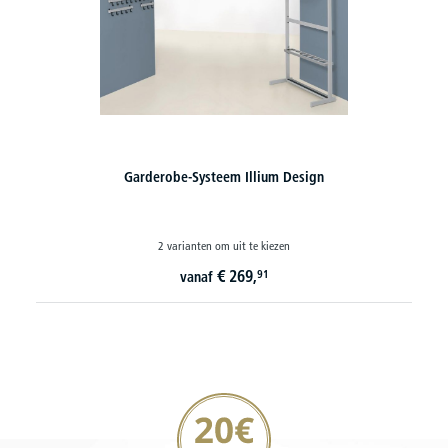
Rijgarderobe
3 varianten om uit te kiezen
€
439,
90
vanaf
20€ korting verzekeren