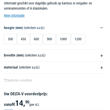
Uitermate geschikt voor dagelijks gebruik op kantoor, in vergader- en
seminarieruimtes of in klaslokalen.
Meer informatie
hoogte (mm)
(selecteer a.u.b.)
300
450
600
900
1000
1200
breedte (mm)
(selecteer a.u.b.)
materiaal
(selecteer a.u.b.)
Selectie resetten
Uw DELTA-V voordeelprijs:
14,
90
vanaf
€
(per st.)