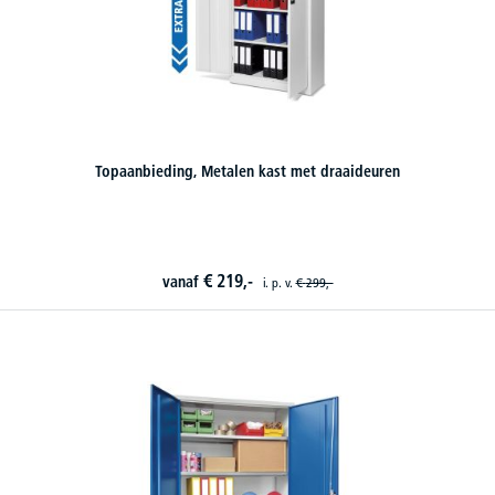
Topaanbieding, Metalen kast met draaideuren
€
219,-
vanaf
i. p. v.
€
299,-