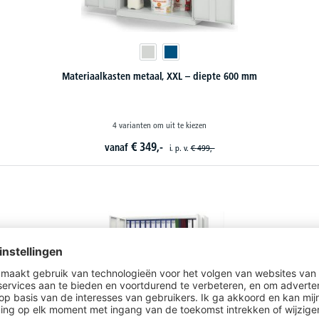
Materiaalkasten metaal, XXL – diepte 600 mm
4 varianten om uit te kiezen
€
349,-
vanaf
i. p. v.
€
499,-