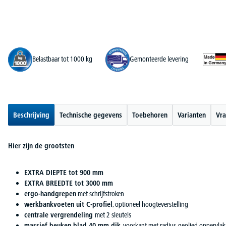
Belastbaar tot 1000 kg
Gemonteerde levering
Beschrijving
Technische gegevens
Toebehoren
Varianten
Vra
Hier zijn de grootsten
EXTRA DIEPTE tot 900 mm
EXTRA BREEDTE tot 3000 mm
ergo-handgrepen
met schrijfstroken
werkbankvoeten uit C-profiel
, optioneel hoogteverstelling
centrale vergrendeling
met 2 sleutels
massief beuken blad 40 mm dik
, voorkant met radius, geolied oppervlak