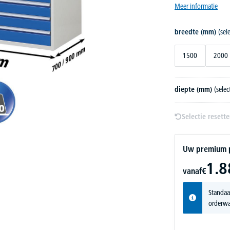
Meer informatie
breedte (mm)
(sel
1500
2000
diepte (mm)
(selec
Selectie resett
Uw premium pr
1.8
vanaf
€
Standaa
orderwa