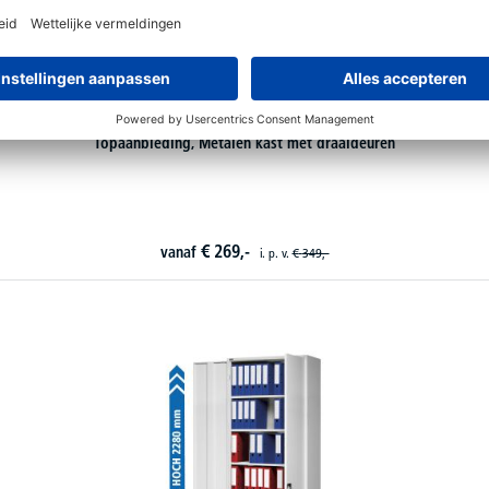
Topaanbieding, Metalen kast met draaideuren
€
269,-
vanaf
i. p. v.
€
349,-