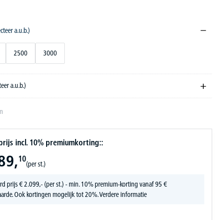
ecteer a.u.b.)
2500
3000
teer a.u.b.)
en
ijs incl. 10% premiumkorting::
89,
10
(per st.)
rd prijs
€
2.099,-
(per st.) - min. 10% premium-korting vanaf 95 €
arde. Ook kortingen mogelijk tot 20%.
Verdere informatie