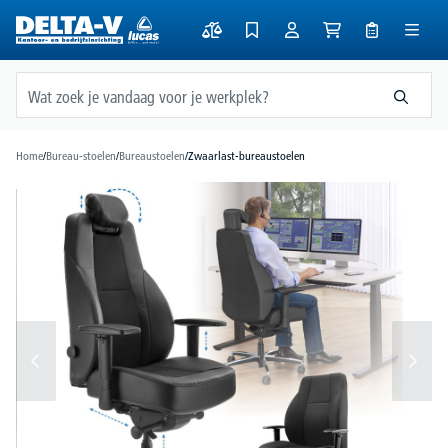
hoofdinhoud
Home
/
Bureau-stoelen
/
Bureaustoelen
/
Zwaarlast-bureaustoelen
Afbeeldingengalerij overslaan