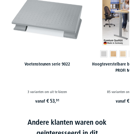
Voetensteunen serie 9022
Hoogteverstelbare bur
PROFI MO
3 varianten om uit te kiezen
85 varianten om ui
€
53,
€
5
91
vanaf
vanaf
Andere klanten waren ook
geïnteresseerd in dit