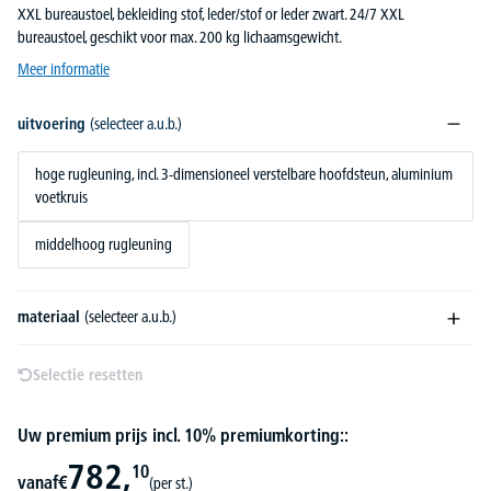
XXL bureaustoel, bekleiding stof, leder/stof or leder zwart. 24/7 XXL
bureaustoel, geschikt voor max. 200 kg lichaamsgewicht.
Meer informatie
uitvoering
(selecteer a.u.b.)
hoge rugleuning, incl. 3-dimensioneel verstelbare hoofdsteun, aluminium
voetkruis
middelhoog rugleuning
materiaal
(selecteer a.u.b.)
Selectie resetten
Uw premium prijs incl. 10% premiumkorting::
782,
10
vanaf
€
(per st.)