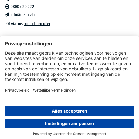
0800 / 20 222
info@delta-v.be
Of via ons
contactformulier
.
DELTA-V Lucas
Klantenservice
Over DELTA-V
Catalogus & reclame
Onze aanbiedingen richten zich uitsluitend tot bedrijven, zelfstandigen, vrije beroepen
en organisaties.
* Alle prijzen zijn excl. BTW en deze dient u bij te rekenen