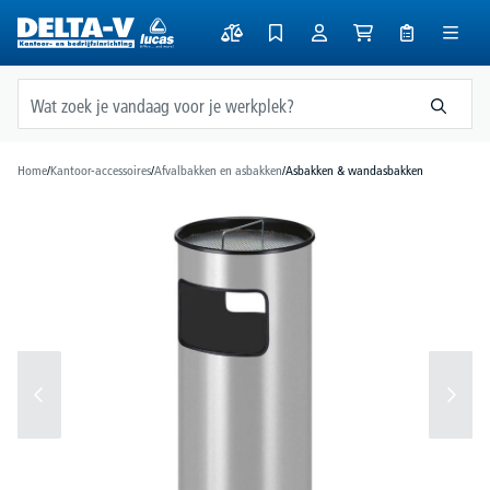
hoofdinhoud
Home
/
Kantoor-accessoires
/
Afvalbakken en asbakken
/
Asbakken & wandasbakken
Afbeeldingengalerij overslaan