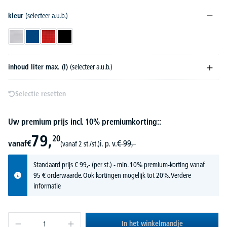
kleur
(selecteer a.u.b.)
aluminium
blauw
rood
zwart
inhoud liter max. (l)
(selecteer a.u.b.)
Selectie resetten
Uw premium prijs incl. 10% premiumkorting::
79,
20
vanaf
€
i. p. v.
€
99,-
(vanaf 2 st./st.)
Standaard prijs
€
99,-
(per st.) - min. 10% premium-korting vanaf
95 € orderwaarde. Ook kortingen mogelijk tot 20%.
Verdere
informatie
In het winkelmandje