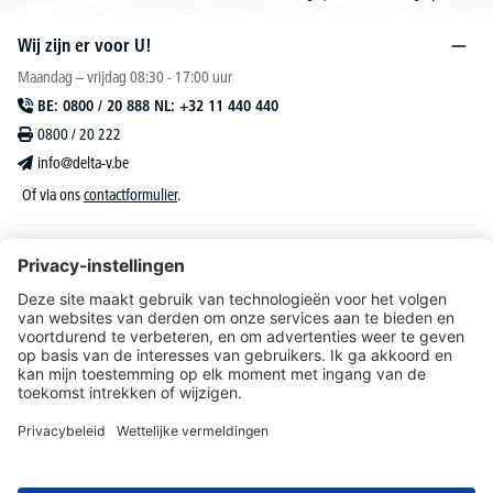
Wij zijn er voor U!
Maandag – vrijdag 08:30 - 17:00 uur
BE: 0800 / 20 888 NL: +32 11 440 440
0800 / 20 222
info@delta-v.be
Of via ons
contactformulier
.
DELTA-V Lucas
Klantenservice
Over DELTA-V
Catalogus & reclame
Onze aanbiedingen richten zich uitsluitend tot bedrijven, zelfstandigen, vrije beroepen