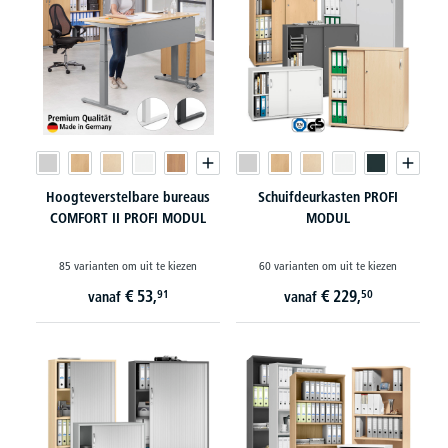
Hoogteverstelbare bureaus
Schuifdeurkasten PROFI
COMFORT II PROFI MODUL
MODUL
85 varianten om uit te kiezen
60 varianten om uit te kiezen
€
53,
€
229,
91
50
vanaf
vanaf