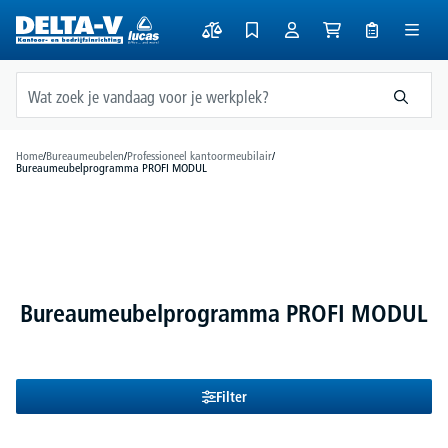
hoofdinhoud
Home
/
Bureaumeubelen
/
Professioneel kantoormeubilair
/
Bureaumeubelprogramma PROFI MODUL
Bureaumeubelprogramma PROFI MODUL
Filter