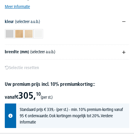
Meer informatie
kleur
(selecteer a.u.b.)
lichtgrijs
beukdecor
esdoorndecor
wit
breedte (mm)
(selecteer a.u.b.)
Selectie resetten
Uw premium prijs incl. 10% premiumkorting::
305,
10
vanaf
€
(per st.)
Standaard prijs
€
339,-
(per st.) - min. 10% premium-korting vanaf
95 € orderwaarde. Ook kortingen mogelijk tot 20%.
Verdere
informatie