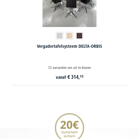
Conferentietafel OVO - extra lang tot 5500 mm
20 varianten om uit te kiezen
€
989,
10
vanaf
20€ korting verzekeren