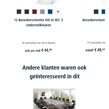
12 Bezoekersstoelen ISO in SET, 3
Bezoekersstoel FL
onderstelkleuren
10 varianten om ui
16 varianten om uit te kiezen
€
49,
€
44,
41
90
vanaf
i
prijs per stuk
Andere klanten waren ook
geïnteresseerd in dit