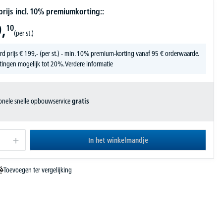
ijs incl. 10% premiumkorting::
,
10
(per st.)
rd prijs
€
199,-
(per st.) - min. 10% premium-korting vanaf 95 € orderwaarde.
tingen mogelijk tot 20%.
Verdere informatie
ionele snelle opbouwservice
gratis
In het winkelmandje
Toevoegen ter vergelijking