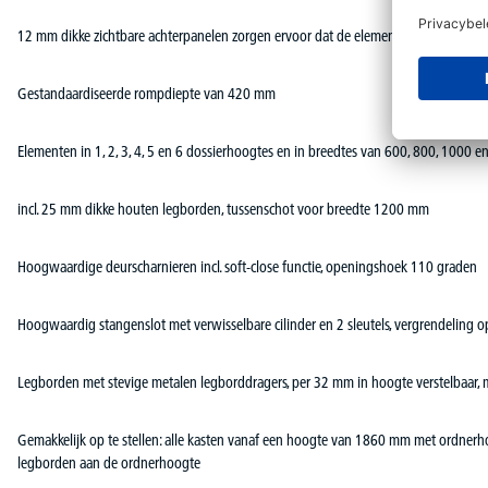
12 mm dikke zichtbare achterpanelen zorgen ervoor dat de elementen als ruimteve
Gestandaardiseerde rompdiepte van 420 mm
Elementen in 1, 2, 3, 4, 5 en 6 dossierhoogtes en in breedtes van 600, 800, 1000
incl. 25 mm dikke houten legborden, tussenschot voor breedte 1200 mm
Hoogwaardige deurscharnieren incl. soft-close functie, openingshoek 110 graden
Hoogwaardig stangenslot met verwisselbare cilinder en 2 sleutels, vergrendeling 
Legborden met stevige metalen legborddragers, per 32 mm in hoogte verstelbaar, m
Gemakkelijk op te stellen: alle kasten vanaf een hoogte van 1860 mm met ordner
legborden aan de ordnerhoogte