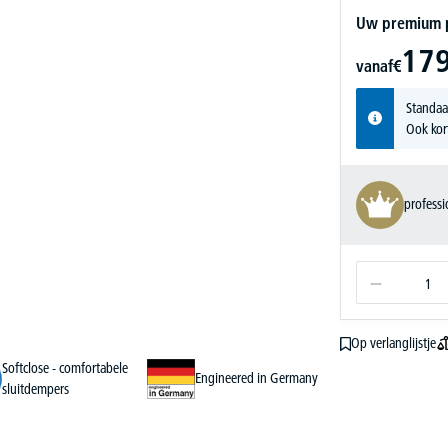
Uw premium pr
179
vanaf
€
Standaa
Ook kor
profess
Op verlanglijstje
Softclose - comfortabele
Engineered in Germany
sluitdempers