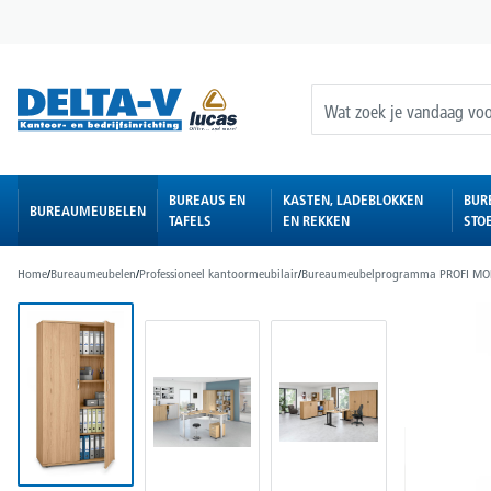
oekopdracht
Ga naar de hoofdnavigatie
BUREAUS EN
KASTEN, LADEBLOKKEN
BUR
BUREAUMEUBELEN
TAFELS
EN REKKEN
STO
Home
/
Bureaumeubelen
/
Professioneel kantoormeubilair
/
Bureaumeubelprogramma PROFI M
Afbeeldingengalerij overslaan