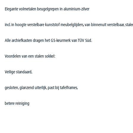
Elegante volmetalen beugelgrepen in aluminium-zilver
incl. in hoogte verstelbare kunststof meubelglijders, van binnenuit verstelbaar, stal
Alle archiefkasten dragen het GS-keurmerk van TÜV Süd.
Voordelen van een stalen sokkel:
Veilige standaard,
gesloten, glanzend uiterlijk, past bij tafelframes,
betere reiniging