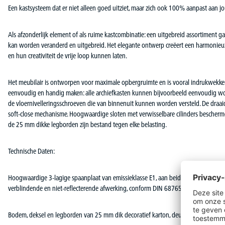
Een kastsysteem dat er niet alleen goed uitziet, maar zich ook 100% aanpast aa
Als afzonderlijk element of als ruime kastcombinatie: een uitgebreid assortiment 
kan worden veranderd en uitgebreid. Het elegante ontwerp creëert een harmonie
en hun creativiteit de vrije loop kunnen laten.
Het meubilair is ontworpen voor maximale opbergruimte en is vooral indrukwekkend
eenvoudig en handig maken: alle archiefkasten kunnen bijvoorbeeld eenvoudig w
de vloernivelleringsschroeven die van binnenuit kunnen worden versteld. De draa
soft-close mechanisme. Hoogwaardige sloten met verwisselbare cilinders bescher
de 25 mm dikke legborden zijn bestand tegen elke belasting.
Technische Daten:
Hoogwaardige 3-lagige spaanplaat van emissieklasse E1, aan beide zijden voorzien 
verblindende en niet-reflecterende afwerking, conform DIN 68765, oppervlakken slij
Bodem, deksel en legborden van 25 mm dik decoratief karton, deuren en zijpanel