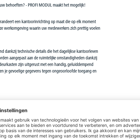
n jouw behoeften? - PROFI MODUL maakt het mogelijk!
garandeert een kantoorinrichting op maat die op elk moment
uze werkomgeving waarin uw medewerkers zich prettig voelen
 dankzij technische details die het dagelijkse kantoorleven
orden aangepast aan de ruimtelijke omstandigheden dankzij
ideurkasten zijn uitgerust met een handig, geluiddempend
men je gevoelige gegevens tegen ongeoorloofde toegang en
van een slijtvaste melamineharscoating in een niet-
t-, stoot- en krasvast, PVC-kanten, 2 of 3 mm dik
en 18 mm dik, zichtbare achterwand 12 mm dik