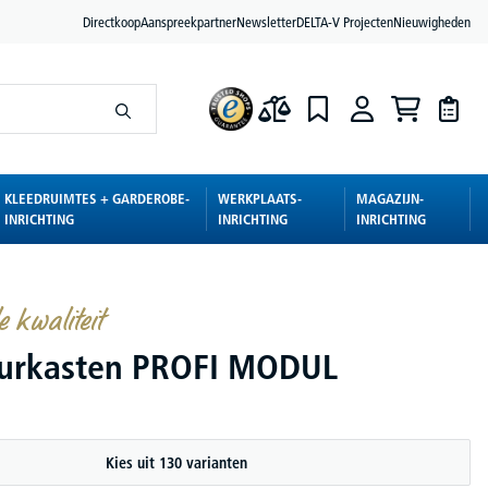
Directkoop
Aanspreekpartner
Newsletter
DELTA-V Projecten
Nieuwigheden
KLEEDRUIMTES + GARDEROBE-
WERKPLAATS-
MAGAZIJN-
INRICHTING
INRICHTING
INRICHTING
e kwaliteit
eurkasten PROFI MODUL
Kies uit 130 varianten