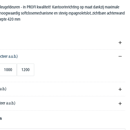
leugeldeuren - in PROFI kwaliteit! Kantoorinrichting op maat dankzij maximale
t hoogwaardig softclosemechanisme en stevig espagnoletslot, zichtbare achterwand
 diepte 420 mm
ecteer a.u.b.)
1000
1200
u.b.)
teer a.u.b.)
en