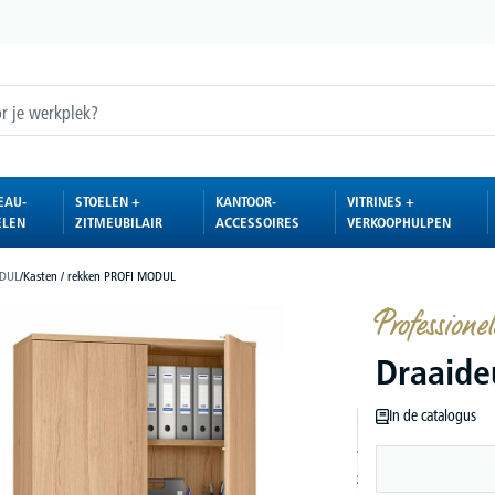
EAU-
STOELEN +
KANTOOR-
VITRINES +
ELEN
ZITMEUBILAIR
ACCESSOIRES
VERKOOPHULPEN
ODUL
/
Kasten / rekken PROFI MODUL
Professionel
Draaid
In de catalogus