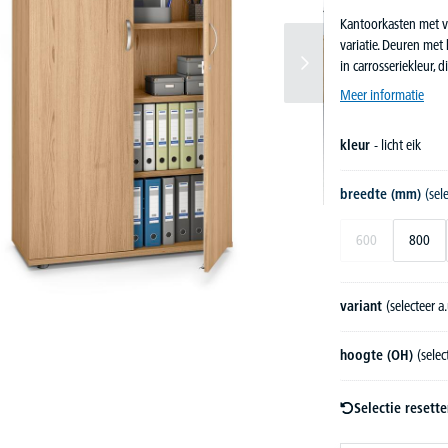
Kantoorkasten met v
variatie. Deuren me
in carrosseriekleur,
Meer informatie
kleur
- licht eik
breedte (mm)
(sel
600
800
variant
(selecteer a.
hoogte (OH)
(selec
Selectie resett