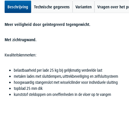
Beschrijving
Technische gegevens
Varianten
Vragen over het p
Meer veiligheid door geïntegreerd tegengewicht.
Met zichtrugwand.
Kwaliteitskenmerken:
belastbaarheid per lade 25 kg bij gelijkmatig verdeelde last
metalen lades met sluitdempers, uittrekbeveiliging en zelfsluitsysteem
hoogwaardig stangenslot met wisselcilinder voor individuele sluiting
topblad 25 mm dik
kunststof steldoppen om oneffenheden in de vloer op te vangen