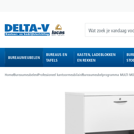
oekopdracht
Ga naar de hoofdnavigatie
BUREAUS EN
KASTEN, LADEBLOKKEN
BUR
BUREAUMEUBELEN
TAFELS
EN REKKEN
STO
Home
/
Bureaumeubelen
/
Professioneel kantoormeubilair
/
Bureaumeubelprogramma MULTI M
Afbeeldingengalerij overslaan