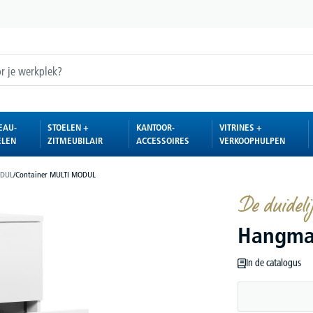
EAU-
STOELEN +
KANTOOR-
VITRINES +
ELEN
ZITMEUBILAIR
ACCESSOIRES
VERKOOPHULPEN
ODUL
/
Container MULTI MODUL
De duidelij
Hangma
In de catalogus