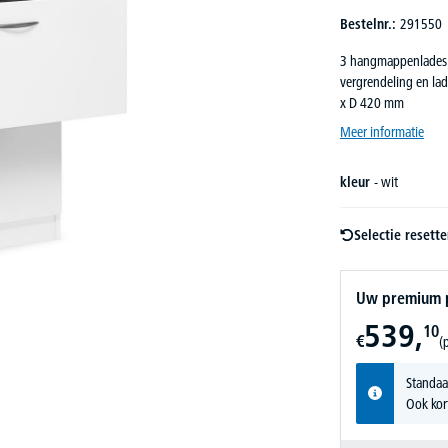
Bestelnr.:
291550
3 hangmappenlades me
vergrendeling en la
x D 420 mm
Meer informatie
kleur
- wit
Selectie resett
Uw premium pr
539,
10
€
(p
Standaa
Ook kor