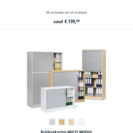
36 varianten om uit te kiezen
€
199,
80
vanaf
Roldeurkasten MULTI MODUL