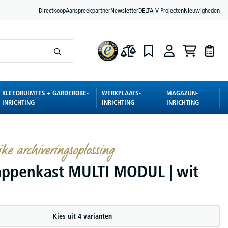
Directkoop
Aanspreekpartner
Newsletter
DELTA-V Projecten
Nieuwigheden
KLEEDRUIMTES + GARDEROBE-
WERKPLAATS-
MAGAZIJN-
INRICHTING
INRICHTING
INRICHTING
ke archiveringsoplossing
ppenkast MULTI MODUL | wit
Kies uit 4 varianten