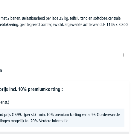
t 2 banen, Belastbaarheid per lade 25 kg, zelfsluitend en softclose, centrale
deblokkering, geïntegreerd contragewicht, afgewerkte achterwand, H 1145 x B 800
en
ijs incl. 10% premiumkorting::
er st.)
rd prijs
€
599,-
(per st.) - min. 10% premium-korting vanaf 95 € orderwaarde.
tingen mogelijk tot 20%.
Verdere informatie