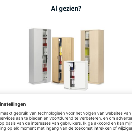
Al gezien?
Draaideurkasten MULTI MODUL
56 varianten om uit te kiezen