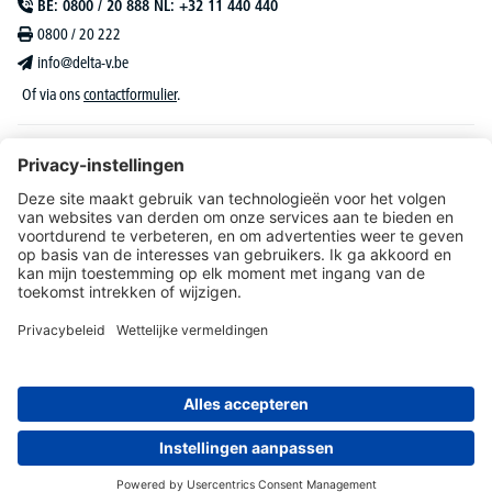
BE: 0800 / 20 888 NL: +32 11 440 440
0800 / 20 222
info@delta-v.be
Of via ons
contactformulier
.
DELTA-V Lucas
Klantenservice
Over DELTA-V
Catalogus & reclame
Onze aanbiedingen richten zich uitsluitend tot bedrijven, zelfstandigen, vrije beroepen
en organisaties.
* Alle prijzen zijn excl. BTW en deze dient u bij te rekenen