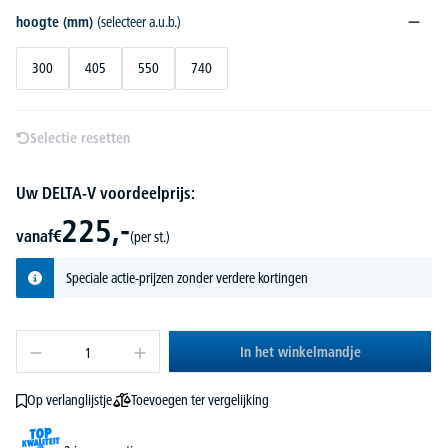
hoogte (mm)
(selecteer a.u.b.)
300
405
550
740
Selectie resetten
Uw DELTA-V voordeelprijs:
225,-
vanaf
€
(per st.)
Speciale actie-prijzen zonder verdere kortingen
In het winkelmandje
Toevoegen ter vergelijking
Op verlanglijstje