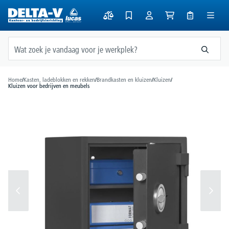
hoofdinhoud
Home
/
Kasten, ladeblokken en rekken
/
Brandkasten en kluizen
/
Kluizen
/
Kluizen voor bedrijven en meubels
Afbeeldingengalerij overslaan