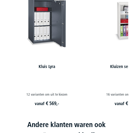
Kluis Lyra
Kluizen serie
12 varianten om uit te kiezen
16 varianten om ui
€
569,-
€
2
vanaf
vanaf
Andere klanten waren ook