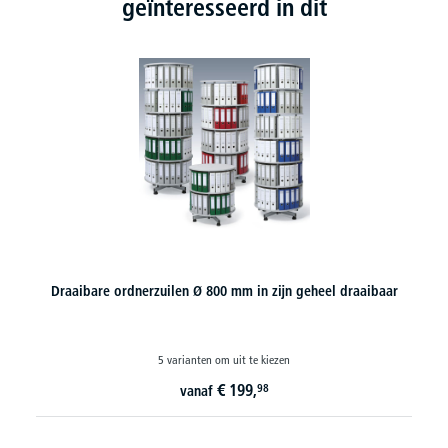
geïnteresseerd in dit
r
Draaibare ordnerzuilen Ø 1000 mm - geheel draiibaar
5 varianten om uit te kiezen
€
251,
10
vanaf