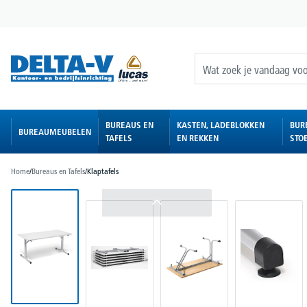
oekopdracht
Ga naar de hoofdnavigatie
BUREAUS EN
KASTEN, LADEBLOKKEN
BUR
BUREAUMEUBELEN
TAFELS
EN REKKEN
STO
Home
/
Bureaus en Tafels
/
Klaptafels
Afbeeldingengalerij overslaan