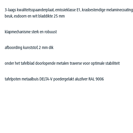
3-laags kwaliteitsspaanderplaat, emissieklasse E1, krasbestendige melaminecoating, v
beuk, esdoorn en wit bladdikte 25 mm
klapmechanisme sterk en robuust
afboording kunststof, 2 mm dik
onder het tafelblad doorlopende metalen traverse voor optimale stabiliteit
tafelpoten metaalbuis DELTA-V poedergelakt aluzilver RAL 9006
Productgalerij overslaan