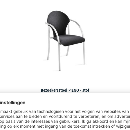
Bezoekersstoel PIENO - stof
2 varianten om uit te kiezen
€
89,
10
vanaf
i. p. v.
€
105,-