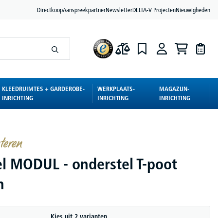
Directkoop
Aanspreekpartner
Newsletter
DELTA-V Projecten
Nieuwigheden
KLEEDRUIMTES + GARDEROBE-
WERKPLAATS-
MAGAZIJN-
INRICHTING
INRICHTING
INRICHTING
teren
el MODUL - onderstel T-poot
n
Kies uit 2 varianten