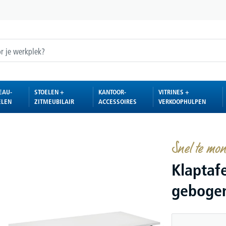
EAU-
STOELEN +
KANTOOR-
VITRINES +
ELEN
ZITMEUBILAIR
ACCESSOIRES
VERKOOPHULPEN
Snel te mon
Klaptaf
geboge