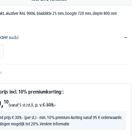
akt, aluzilver RAL 9006, bladdikte 25 mm, hoogte 720 mm, diepte 800 mm
ecteer a.u.b.)
en
ijs incl. 10% premiumkorting::
,
10
i. p. v.
€
309,-
(vanaf 5 st./st.)
rd prijs
€
309,-
(per st.) - min. 10% premium-korting vanaf 95 € orderwaarde.
tingen mogelijk tot 20%.
Verdere informatie