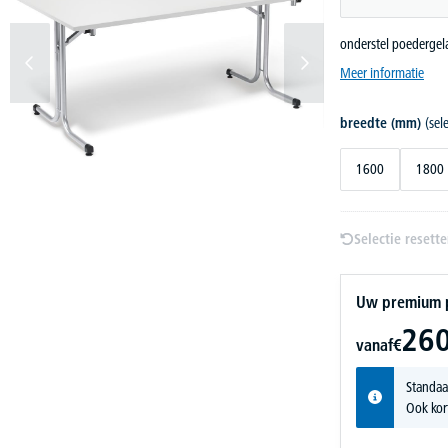
onderstel poedergel
Meer informatie
breedte (mm)
(sel
1600
1800
Selectie resett
Uw premium pr
260
vanaf
€
Standaa
Ook kor