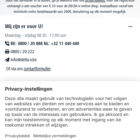
Door het formulier in te vullen, ga je akkoord met ons
privacybeleid.
Voor uw registratie
ontvangt u een voucher van € 20 voor de DELTA-V online shop. Inwisselbaar vanaf een
minimale netto bestelwaarde van 200€. Annulering op elk moment mogelijk.
Wij zijn er voor U!
Maandag – vrijdag 08:30 - 17:00 uur
BE: 0800 / 20 888 NL: +32 11 440 440
0800 / 20 222
info@delta-v.be
Of via ons
contactformulier
.
DELTA-V Lucas
Klantenservice
Over DELTA-V
Catalogus & reclame