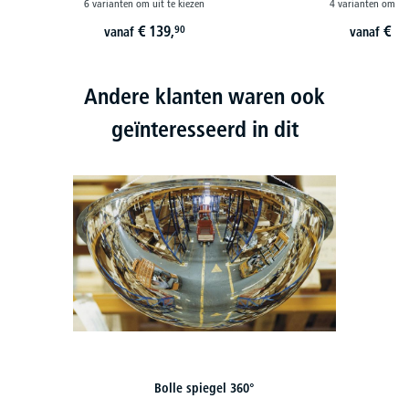
6 varianten om uit te kiezen
4 varianten om uit
€
139,
€
25
90
vanaf
vanaf
Andere klanten waren ook
geïnteresseerd in dit
Bolle spiegel 360°