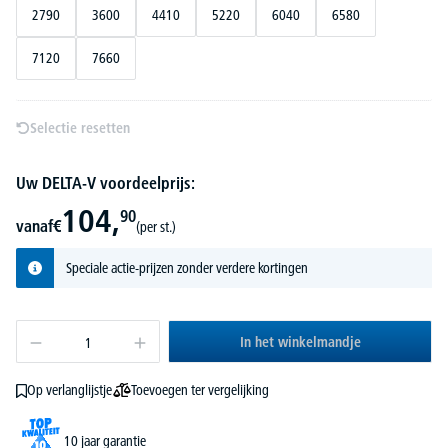
2790
3600
4410
5220
6040
6580
7120
7660
Selectie resetten
Uw DELTA-V voordeelprijs:
104,
90
vanaf
€
(per st.)
Speciale actie-prijzen zonder verdere kortingen
In het winkelmandje
Toevoegen ter vergelijking
Op verlanglijstje
10 jaar garantie