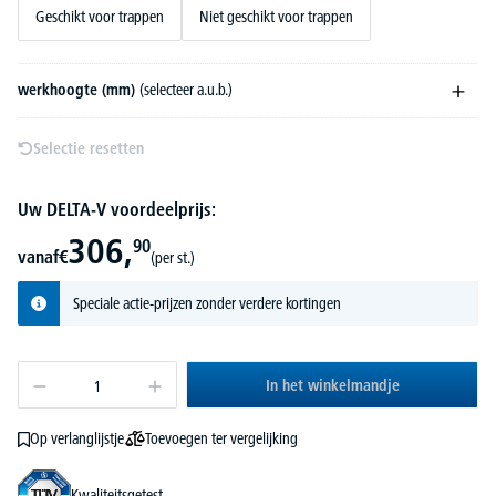
Geschikt voor trappen
Niet geschikt voor trappen
werkhoogte (mm)
(selecteer a.u.b.)
Selectie resetten
Uw DELTA-V voordeelprijs:
306,
90
vanaf
€
(per st.)
Speciale actie-prijzen zonder verdere kortingen
In het winkelmandje
Toevoegen ter vergelijking
Op verlanglijstje
Kwaliteitsgetest