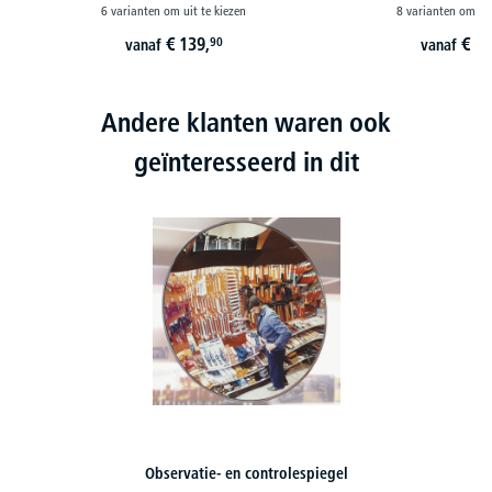
6 varianten om uit te kiezen
8 varianten om uit
€
139,
€
10
90
vanaf
vanaf
Andere klanten waren ook
geïnteresseerd in dit
Bolle spiegel 360°