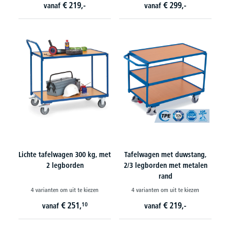
€
219,-
€
299,-
vanaf
vanaf
Lichte tafelwagen 300 kg, met
Tafelwagen met duwstang,
2 legborden
2/3 legborden met metalen
rand
4 varianten om uit te kiezen
4 varianten om uit te kiezen
€
251,
€
219,-
10
vanaf
vanaf