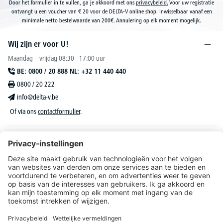
Door het formulier in te vullen, ga je akkoord met ons
privacybeleid.
Voor uw registratie
ontvangt u een voucher van € 20 voor de DELTA-V online shop. Inwisselbaar vanaf een
minimale netto bestelwaarde van 200€. Annulering op elk moment mogelijk.
Wij zijn er voor U!
Maandag – vrijdag 08:30 - 17:00 uur
BE: 0800 / 20 888 NL: +32 11 440 440
0800 / 20 222
info@delta-v.be
Of via ons
contactformulier
.
DELTA-V Lucas
Klantenservice
Over DELTA-V
Catalogus & reclame