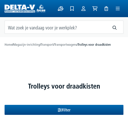
hoofdinhoud
Home
/
Magazijn-inrichting
/
Transport
/
Transportwagens
/
Trolleys voor draadkisten
Trolleys voor draadkisten
Filter