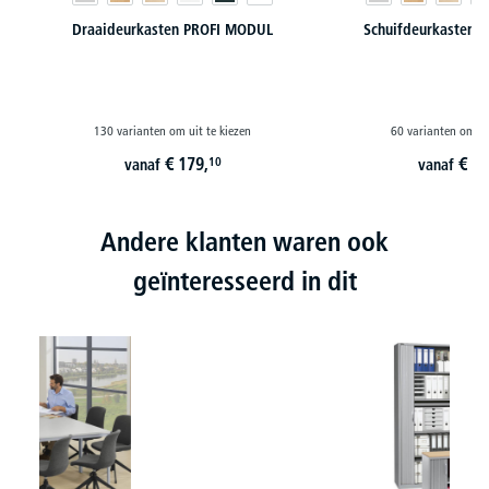
Draaideurkasten PROFI MODUL
Schuifdeurkasten 
130 varianten om uit te kiezen
60 varianten om ui
€
179,
€
22
10
vanaf
vanaf
Andere klanten waren ook
geïnteresseerd in dit