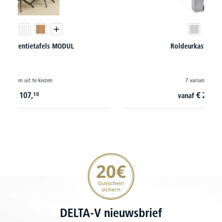
Roldeurkasten CONCEPT MODUL
7 varianten om uit te kiezen
€
269,
10
vanaf
i. p. v.
€
349,-
20€ korting verzekeren
DELTA-V nieuwsbrief