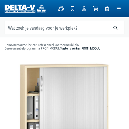
hoofdinhoud
Home
/
Bureaumeubelen
/
Professioneel kantoormeubilair
/
Bureaumeubelprogramma PROFI MODUL
/
Kasten / rekken PROFI MODUL
Afbeeldingengalerij overslaan