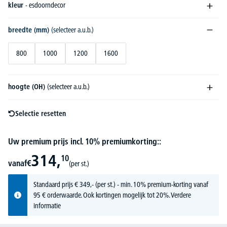
kleur
- esdoorndecor
breedte (mm)
(selecteer a.u.b.)
800
1000
1200
1600
hoogte (OH)
(selecteer a.u.b.)
Selectie resetten
Uw premium prijs incl. 10% premiumkorting::
314,
10
vanaf
€
(per st.)
Standaard prijs
€
349,-
(per st.) - min. 10% premium-korting vanaf
95 € orderwaarde. Ook kortingen mogelijk tot 20%.
Verdere
informatie