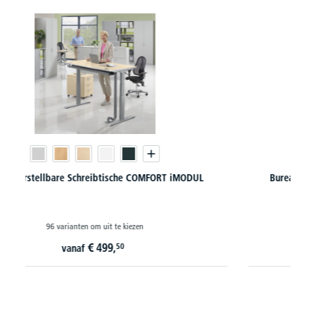
Bureaus iMODULE met hoogwaardige aluminiumrand
54 varianten om uit te kiezen
€
359,
10
vanaf