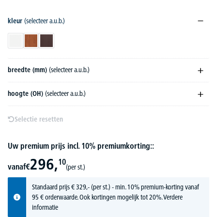
kleur
(selecteer a.u.b.)
wit
calvados
wenge
breedte (mm)
(selecteer a.u.b.)
hoogte (OH)
(selecteer a.u.b.)
Selectie resetten
Uw premium prijs incl. 10% premiumkorting::
296,
10
vanaf
€
(per st.)
Standaard prijs
€
329,-
(per st.) - min. 10% premium-korting vanaf
95 € orderwaarde. Ook kortingen mogelijk tot 20%.
Verdere
informatie