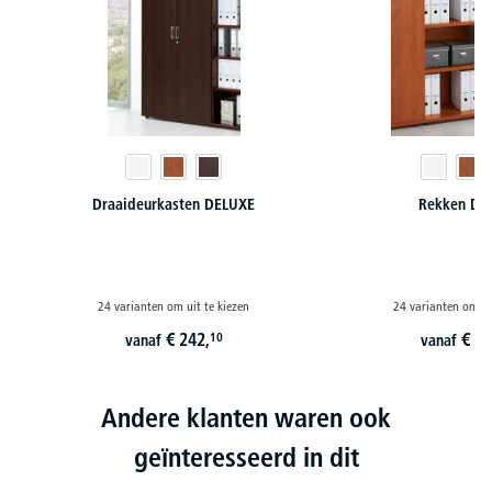
Draaideurkasten DELUXE
Rekken DE
24 varianten om uit te kiezen
24 varianten om ui
€
242,
€
14
10
vanaf
vanaf
Andere klanten waren ook
geïnteresseerd in dit