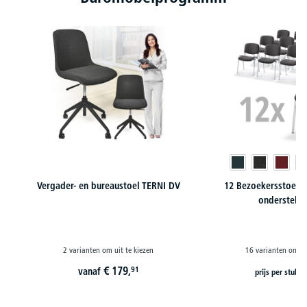
Vergader- en bureaustoel TERNI DV
12 Bezoekersstoelen
onderstelkl
2 varianten om uit te kiezen
16 varianten om ui
€
179,
€
91
vanaf
prijs per stuk