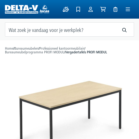
hoofdinhoud
Home
/
Bureaumeubelen
/
Professioneel kantoormeubilair
/
Bureaumeubelprogramma PROFI MODUL
/
Vergadertafels PROFI MODUL
Afbeeldingengalerij overslaan