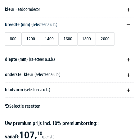
kleur
- esdoorndecor
breedte (mm)
(selecteer a.u.b.)
800
1200
1400
1600
1800
2000
diepte (mm)
(selecteer a.u.b.)
onderstel kleur
(selecteer a.u.b.)
bladvorm
(selecteer a.u.b.)
Selectie resetten
Uw premium prijs incl. 10% premiumkorting::
107,
10
vanaf
€
(per st.)