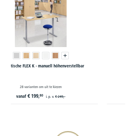
Roldeurkasten PROFI MODUL
66 varianten om uit te kiezen
€
314,
10
vanaf
20€ korting verzekeren