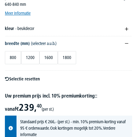
640-840 mm
Meer informatie
kleur
- beukdecor
breedte (mm)
(selecteer a.u.b.)
800
1200
1600
1800
Selectie resetten
Uw premium prijs incl. 10% premiumkorting::
239,
40
vanaf
€
(per st.)
Standaard prijs
€
266,-
(per st.) - min. 10% premium-korting vanaf
95 € orderwaarde. Ook kortingen mogelijk tot 20%.
Verdere
informatie