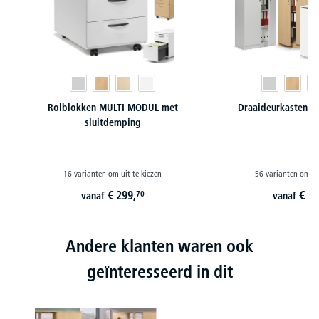
Rolblokken MULTI MODUL met
Draaideurkasten 
sluitdemping
16 varianten om uit te kiezen
56 varianten om ui
€
299,
€
12
70
vanaf
vanaf
Andere klanten waren ook
geïnteresseerd in dit