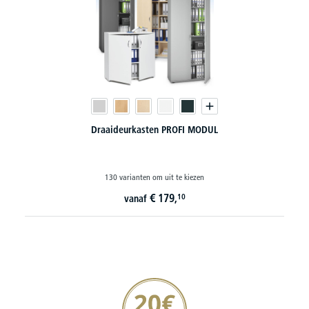
Garderobekasten MULTI MODUL-PRO
30 varianten om uit te kiezen
€
377,
10
vanaf
20€ korting verzekeren