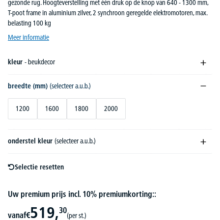
gezonde rug. Hoogteverstelling met één druk op de knop van 640 - 1300 mm,
T-poot frame in aluminium zilver, 2 synchroon geregelde elektromotoren, max.
belasting 100 kg
Meer informatie
kleur
- beukdecor
breedte (mm)
(selecteer a.u.b.)
1200
1600
1800
2000
onderstel kleur
(selecteer a.u.b.)
Selectie resetten
Uw premium prijs incl. 10% premiumkorting::
519,
30
vanaf
€
(per st.)