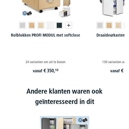
Rolblokken PROFI MODUL met softclose
Draaideurkasten 
24 varianten om uit te kiezen
130 varianten om ui
€
350,
€
17
10
vanaf
vanaf
Andere klanten waren ook
geïnteresseerd in dit