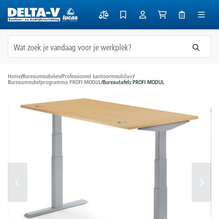
hoofdinhoud
Home
/
Bureaumeubelen
/
Professioneel kantoormeubilair
/
Bureaumeubelprogramma PROFI MODUL
/
Bureautafels PROFI MODUL
Afbeeldingengalerij overslaan