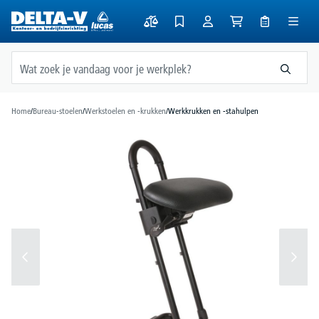
hoofdinhoud
Home
/
Bureau-stoelen
/
Werkstoelen en -krukken
/
Werkkrukken en -stahulpen
Afbeeldingengalerij overslaan