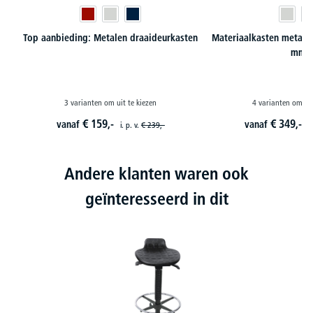
Top aanbieding: Metalen draaideurkasten
Materiaalkasten metaal,
mm
3 varianten om uit te kiezen
4 varianten om uit
€
159,-
€
349,-
vanaf
vanaf
i. p. v.
€
239,-
i
Andere klanten waren ook
geïnteresseerd in dit