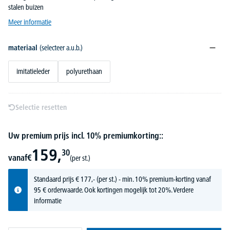
stalen buizen
Meer informatie
materiaal
(selecteer a.u.b.)
imitatieleder
polyurethaan
Selectie resetten
Uw premium prijs incl. 10% premiumkorting::
159,
30
vanaf
€
(per st.)
Standaard prijs
€
177,-
(per st.) - min. 10% premium-korting vanaf
95 € orderwaarde. Ook kortingen mogelijk tot 20%.
Verdere
informatie