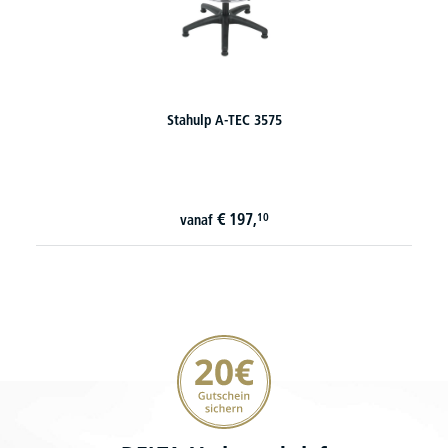
Stahulp Tourino 40
€
124,
20
vanaf
20€ korting verzekeren