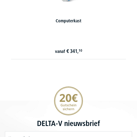
Computerkast
C
8 var
€
341,
10
vanaf
20€ korting verzekeren
DELTA-V nieuwsbrief